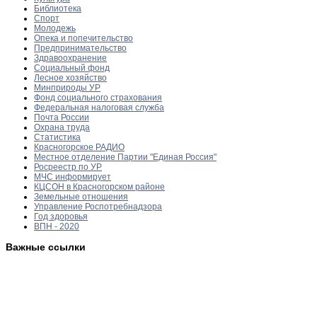
Библиотека
Спорт
Молодежь
Опека и попечительство
Предпринимательство
Здравоохранение
Социальный фонд
Лесное хозяйство
Минприроды УР
Фонд социального страхования
Федеральная налоговая служба
Почта России
Охрана труда
Статистика
Красногорское РАДИО
Местное отделение Партии "Единая Россия"
Росреестр по УР
МЧС информирует
КЦСОН в Красногорском районе
Земельные отношения
Управление Роспотребнадзора
Год здоровья
ВПН - 2020
Важные ссылки