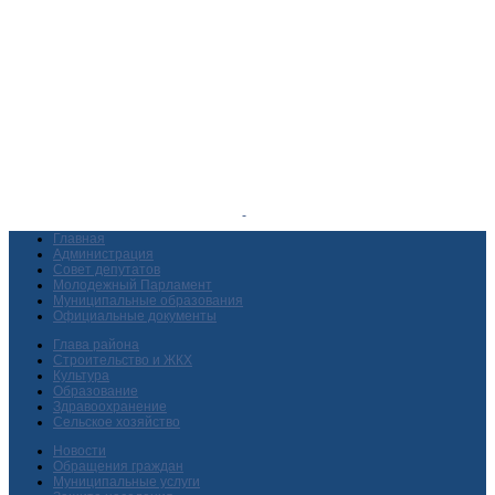
Главная
Администрация
Совет депутатов
Молодежный Парламент
Муниципальные образования
Официальные документы
Глава района
Строительство и ЖКХ
Культура
Образование
Здравоохранение
Сельское хозяйство
Новости
Обращения граждан
Муниципальные услуги