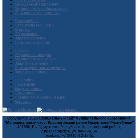
Молодежный Парламент
Муниципальные образования
Официальные документы
Глава района
Строительство и ЖКХ
Культура
Образование
Здравоохранение
Сельское хозяйство
Новости
Обращения граждан
Муниципальные услуги
Защита населения
Противодействие коррупции
Закупки и продажи
Наш район
Наши люди
Бюджет района
Экономика
Предприятия и организации
Контакты
Copyright © 2026 Официальный сайт муниципального образования
"Муниципальный округ Красногорский район Удмуртской Республики"
427650, РФ, Удмуртская Республика, Красногорский район,
с.Красногорское, ул. Ленина, 64
тел/факс: +7 (34164) 2-17-51