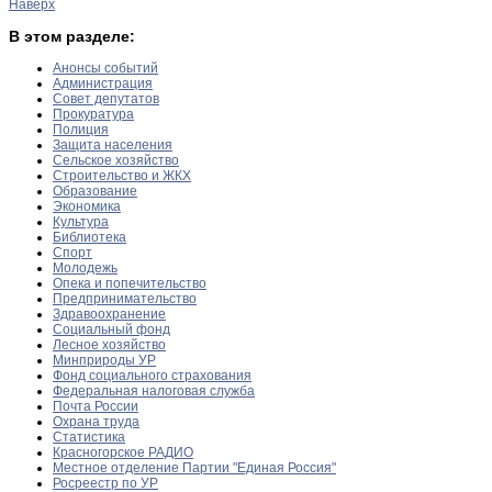
Наверх
В этом разделе:
Анонсы событий
Администрация
Совет депутатов
Прокуратура
Полиция
Защита населения
Сельское хозяйство
Строительство и ЖКХ
Образование
Экономика
Культура
Библиотека
Спорт
Молодежь
Опека и попечительство
Предпринимательство
Здравоохранение
Социальный фонд
Лесное хозяйство
Минприроды УР
Фонд социального страхования
Федеральная налоговая служба
Почта России
Охрана труда
Статистика
Красногорское РАДИО
Местное отделение Партии "Единая Россия"
Росреестр по УР