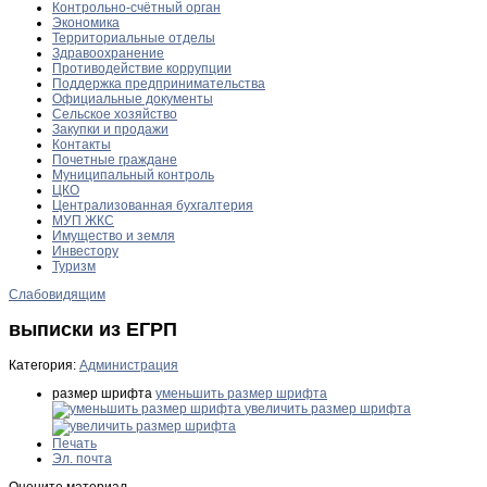
Контрольно-счётный орган
Экономика
Территориальные отделы
Здравоохранение
Противодействие коррупции
Поддержка предпринимательства
Официальные документы
Сельское хозяйство
Закупки и продажи
Контакты
Почетные граждане
Муниципальный контроль
ЦКО
Централизованная бухгалтерия
МУП ЖКС
Имущество и земля
Инвестору
Туризм
Слабовидящим
выписки из ЕГРП
Категория:
Администрация
размер шрифта
уменьшить размер шрифта
увеличить размер шрифта
Печать
Эл. почта
Оцените материал