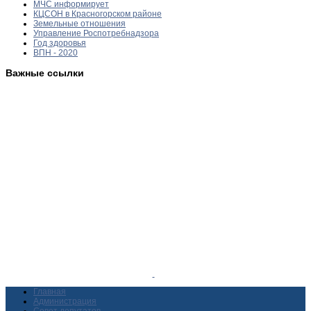
МЧС информирует
КЦСОН в Красногорском районе
Земельные отношения
Управление Роспотребнадзора
Год здоровья
ВПН - 2020
Важные ссылки
Главная
Администрация
Совет депутатов