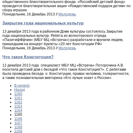
общественного благотворительного фонда «Российский детский фонд»
проводится благотворительная акция «Рождественский подарок детям» по
сбору игрушек
Понедельник, 16 Декабрь 2013 //
Молодежь
Закрытие года национальных культур
13 декабря 2013 года в районном Доме культуры состоялось Закрытие
года национальных культур. Ребята из волонтерского отряда
«ПазитифФфчик» (МБУ МЦ «Встреча») разработали и вручили людям,
пришедшим на концерт буклеты «20 лет Конституции РФ»
Понедельник, 16 Декабрь 2013 //
Молодежь
Что такое Конституция?
12 декабря 2013 года специалист МБУ МЦ «Встреча» Поторочина А.В.
посетила детский дом с беседой «Что такое Конституция?». С ребятами
была проведена беседа о Конституции, правах человека, толерантности,
а также познавательная викторина «Кто лучше знает о России».
В начало
Назад
1160
1161
1162
1163
1164
1165
1166
1167
1168
1169