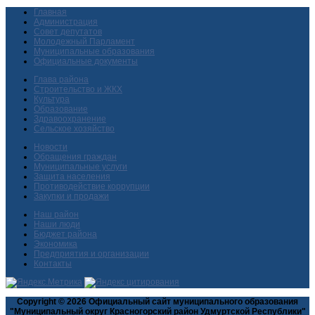
Главная
Администрация
Совет депутатов
Молодежный Парламент
Муниципальные образования
Официальные документы
Глава района
Строительство и ЖКХ
Культура
Образование
Здравоохранение
Сельское хозяйство
Новости
Обращения граждан
Муниципальные услуги
Защита населения
Противодействие коррупции
Закупки и продажи
Наш район
Наши люди
Бюджет района
Экономика
Предприятия и организации
Контакты
Copyright © 2026 Официальный сайт муниципального образования
"Муниципальный округ Красногорский район Удмуртской Республики"