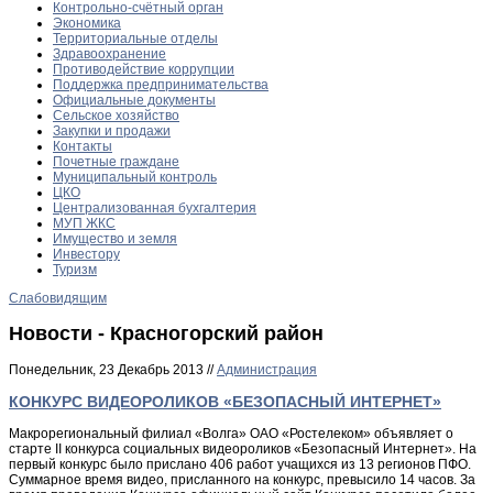
Контрольно-счётный орган
Экономика
Территориальные отделы
Здравоохранение
Противодействие коррупции
Поддержка предпринимательства
Официальные документы
Сельское хозяйство
Закупки и продажи
Контакты
Почетные граждане
Муниципальный контроль
ЦКО
Централизованная бухгалтерия
МУП ЖКС
Имущество и земля
Инвестору
Туризм
Слабовидящим
Новости - Красногорский район
Понедельник, 23 Декабрь 2013 //
Администрация
КОНКУРС ВИДЕОРОЛИКОВ «БЕЗОПАСНЫЙ ИНТЕРНЕТ»
Макрорегиональный филиал «Волга» ОАО «Ростелеком» объявляет о
старте II конкурса социальных видеороликов «Безопасный Интернет». На
первый конкурс было прислано 406 работ учащихся из 13 регионов ПФО.
Суммарное время видео, присланного на конкурс, превысило 14 часов. За