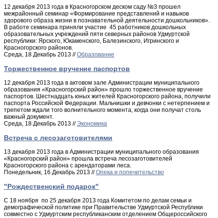
12 декабря 2013 года в Красногорском деском саду №3 прошел
межрайонный семинар «Формирование представлений и навыков
здорового образа жизни в познавательной деятельности дошкольников».
В работе семинара приняли участие 45 работников дошкольных
образовательных учреждений пяти северных районов Удмуртской
республики: Ярского, Юкаменского, Балезинского, Игринского и
Красногорского районов.
Среда, 18 Декабрь 2013 //
Образование
Торжественное вручение паспортов
12 декабря 2013 года в актовом зале Администрации муниципального
образования «Красногорский район» прошло торжественное вручение
паспортов. Шестнадцать юных жителей Красногорского района, получили
паспорта Российской Федерации. Мальчишки и девчонки с нетерпением и
трепетом ждали того волнительного момента, когда они получат столь
важный документ.
Среда, 18 Декабрь 2013 //
Экономика
Встреча с лесозаготовителями
13 декабря 2013 года в Администрации муниципального образования
«Красногорский район» прошла встреча лесозаготовителей
Красногорского района с арендаторами леса.
Понедельник, 16 Декабрь 2013 //
Опека и попечительство
"Рождественский подарок"
С 18 ноября по 25 декабря 2013 года Комитетом по делам семьи и
демографической политике при Правительстве Удмуртской Республики
совместно с Удмуртским республиканским отделением Общероссийского