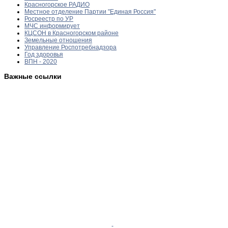
Красногорское РАДИО
Местное отделение Партии "Единая Россия"
Росреестр по УР
МЧС информирует
КЦСОН в Красногорском районе
Земельные отношения
Управление Роспотребнадзора
Год здоровья
ВПН - 2020
Важные ссылки