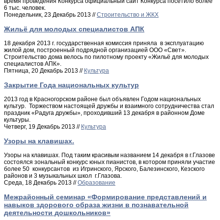
время проведения Конкурса официальный сайт Конкурса посетило более
6 тыс. человек.
Понедельник, 23 Декабрь 2013 //
Строительство и ЖКХ
Жильё для молодых специалистов АПК
18 декабря 2013 г. государственная комиссия приняла в эксплуатацию
жилой дом, построенный подрядной организацией ООО «Свет».
Строительство дома велось по пилотному проекту «Жильё для молодых
специалистов АПК».
Пятница, 20 Декабрь 2013 //
Культура
Закрытие Года национальных культур
2013 год в Красногорском районе был объявлен Годом национальных
культур. Торжеством настоящей дружбы и взаимного сотрудничества стал
праздник «Радуга дружбы», проходивший 13 декабря в районном Доме
культуры.
Четверг, 19 Декабрь 2013 //
Культура
Узоры на клавишах.
Узоры на клавишах. Под таким красивым названием 14 декабря в г.Глазове
состоялся зональный конкурс юных пианистов, в котором приняли участие
более 50 конкурсантов из Игринского, Ярского, Балезинского, Кезского
районов и 3 музыкальных школ г.Глазова.
Среда, 18 Декабрь 2013 //
Образование
Межрайонный семинар «Формирование представлений и
навыков здорового образа жизни в познавательной
деятельности дошкольников»