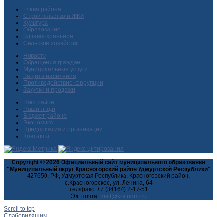
Глава района
Строительство и ЖКХ
Культура
Образование
Здравоохранение
Сельское хозяйство
Новости
Обращения граждан
Муниципальные услуги
Защита населения
Противодействие коррупции
Закупки и продажи
Наш район
Наши люди
Бюджет района
Экономика
Предприятия и организации
Контакты
Copyright © 2026 Официальный сайт муниципального образования
"Муниципальный округ Красногорский район Удмуртской Республики"
427650, РФ, Удмуртская Республика, Красногорский район,
с.Красногорское, ул. Ленина, 64
тел/факс: +7 (34164) 2-17-51
Эл. почта:
Scroll to top
Слабовидящим