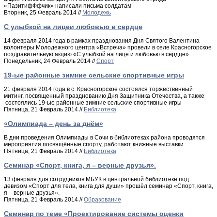
«ПазитифФфчик» написали письма солдатам
Вторник, 25 Февраль 2014 //
Молодежь
С улыбкой на лицеи любовью в сердце
14 февраля 2014 года в рамках празднования Дня Святого Валентина
волонтеры Молодежного центра «Встреча» провели в селе Красногорское
поздравительную акцию «С улыбкой на лице и любовью в сердце».
Понедельник, 24 Февраль 2014 //
Спорт
19-ые районные зимние сельские спортивные игры
21 февраля 2014 года в с. Красногорское состоялся торжественный
митинг, посвященный празднованию Дня Защитника Отечества, а также
состоялись 19-ые районные зимние сельские спортивные игры
Пятница, 21 Февраль 2014 //
Библиотека
«Олимпиада – день за днём»
В дни проведения Олимпиады в Сочи в библиотеках района проводятся
мероприятия посвящённые спорту, работают книжные выставки.
Пятница, 21 Февраль 2014 //
Библиотека
Cеминар «Спорт, книга, я – верные друзья».
13 февраля для сотрудников МБУК в центральной библиотеке под
девизом «Спорт для тела, книга для души» прошёл семинар «Спорт, книга,
я – верные друзья».
Пятница, 21 Февраль 2014 //
Образование
Семинар по теме «Проектирование системы оценки