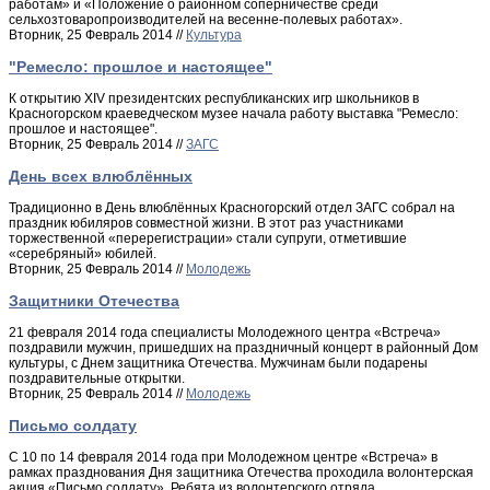
работам» и «Положение о районном соперничестве среди
сельхозтоваропроизводителей на весенне-полевых работах».
Вторник, 25 Февраль 2014 //
Культура
"Ремесло: прошлое и настоящее"
К открытию XIV президентских республиканских игр школьников в
Красногорском краеведческом музее начала работу выставка "Ремесло:
прошлое и настоящее".
Вторник, 25 Февраль 2014 //
ЗАГС
День всех влюблённых
Традиционно в День влюблённых Красногорский отдел ЗАГС собрал на
праздник юбиляров совместной жизни. В этот раз участниками
торжественной «перерегистрации» стали супруги, отметившие
«серебряный» юбилей.
Вторник, 25 Февраль 2014 //
Молодежь
Защитники Отечества
21 февраля 2014 года специалисты Молодежного центра «Встреча»
поздравили мужчин, пришедших на праздничный концерт в районный Дом
культуры, с Днем защитника Отечества. Мужчинам были подарены
поздравительные открытки.
Вторник, 25 Февраль 2014 //
Молодежь
Письмо солдату
С 10 по 14 февраля 2014 года при Молодежном центре «Встреча» в
рамках празднования Дня защитника Отечества проходила волонтерская
акция «Письмо солдату». Ребята из волонтерского отряда