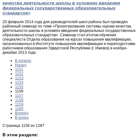
качества деятельности школы в условиях введения
федеральных государственных образовательных
стандартов»
20 февраля 2014 года для руководителей школ района был проведён
районный семинар по теме «Проектирование системы оценки качества
деятельности школы в условиях введения федеральных государственных
образовательных стандартов». Семинар стал итогом обучения
специалиста Отдела образования на курсах повышения квалификации,
организованных в Институте повышения квалификации и переподготовки
работников образования Удмуртской Республики (г. Ижевск) в ноябре-
декабре 2013 года.
В начало
Назад
1151
1152
1153
1154
1155
1156
1157
1158
1159
1160
Вперёд
В конец
Страница 1156 из 1287
В этом разделе: