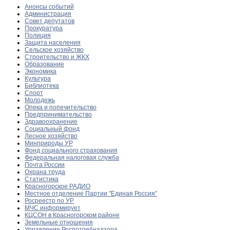
Анонсы событий
Администрация
Совет депутатов
Прокуратура
Полиция
Защита населения
Сельское хозяйство
Строительство и ЖКХ
Образование
Экономика
Культура
Библиотека
Спорт
Молодежь
Опека и попечительство
Предпринимательство
Здравоохранение
Социальный фонд
Лесное хозяйство
Минприроды УР
Фонд социального страхования
Федеральная налоговая служба
Почта России
Охрана труда
Статистика
Красногорское РАДИО
Местное отделение Партии "Единая Россия"
Росреестр по УР
МЧС информирует
КЦСОН в Красногорском районе
Земельные отношения
Управление Роспотребнадзора