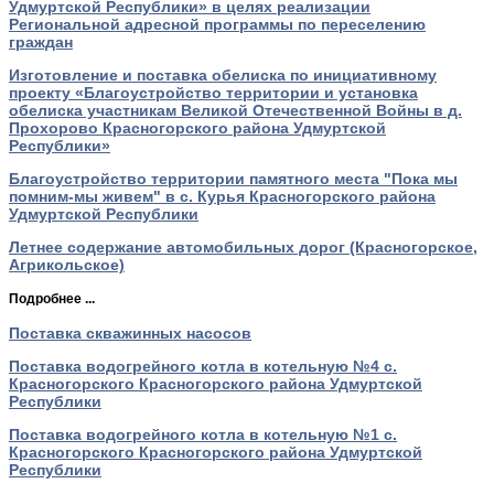
Удмуртской Республики» в целях реализации
Региональной адресной программы по переселению
граждан
Изготовление и поставка обелиска по инициативному
проекту «Благоустройство территории и установка
обелиска участникам Великой Отечественной Войны в д.
Прохорово Красногорского района Удмуртской
Республики»
Благоустройство территории памятного места "Пока мы
помним-мы живем" в с. Курья Красногорского района
Удмуртской Республики
Летнее содержание автомобильных дорог (Красногорское,
Агрикольское)
Подробнее ...
Поставка скважинных насосов
Поставка водогрейного котла в котельную №4 с.
Красногорского Красногорского района Удмуртской
Республики
Поставка водогрейного котла в котельную №1 с.
Красногорского Красногорского района Удмуртской
Республики