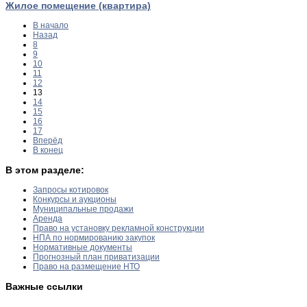
Жилое помещение (квартира)
В начало
Назад
8
9
10
11
12
13
14
15
16
17
Вперёд
В конец
В этом разделе:
Запросы котировок
Конкурсы и аукционы
Муниципальные продажи
Аренда
Право на установку рекламной конструкции
НПА по нормированию закупок
Нормативные документы
Прогнозный план приватизации
Право на размещение НТО
Важные ссылки