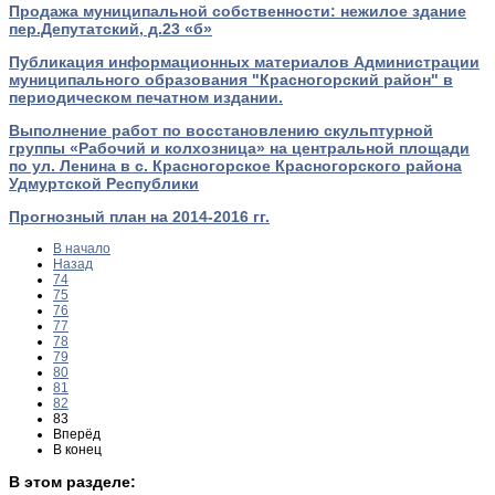
Продажа муниципальной собственности: нежилое здание
пер.Депутатский, д.23 «б»
Публикация информационных материалов Администрации
муниципального образования "Красногорский район" в
периодическом печатном издании.
Выполнение работ по восстановлению скульптурной
группы «Рабочий и колхозница» на центральной площади
по ул. Ленина в с. Красногорское Красногорского района
Удмуртской Республики
Прогнозный план на 2014-2016 гг.
В начало
Назад
74
75
76
77
78
79
80
81
82
83
Вперёд
В конец
В этом разделе: