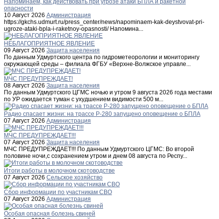
Напоминаем, как действовать при угрозе атаки БПЛА и ракетной
опасности
10 Август 2026
Администрация
https://gkchs.udmurt.ru/press_center/news/napominaem-kak-deystvovat-pri-
ugroze-ataki-bpla-i-raketnoy-opasnosti/ Напомина...
НЕБЛАГОПРИЯТНОЕ ЯВЛЕНИЕ
09 Август 2026
Защита населения
По данным Удмуртского центра по гидрометеорологии и мониторингу
окружающей среды – филиала ФГБУ «Верхне-Волжское управле...
МЧС ПРЕДУПРЕЖДАЕТ!
08 Август 2026
Защита населения
По данным Удмуртского ЦГМС ночью и утром 9 августа 2026 года местами
по УР ожидается туман с ухудшением видимости 500 м...
Радио спасает жизни: на трассе Р-280 запущено оповещение о БПЛА
07 Август 2026
Администрация
МЧС ПРЕДУПРЕЖДАЕТ!!!
07 Август 2026
Защита населения
МЧС ПРЕДУПРЕЖДАЕТ!!! По данным Удмуртского ЦГМС: Во второй
половине ночи,с сохранением утром и днем 08 августа по Респу...
Итоги работы в молочном скотоводстве
07 Август 2026
Сельское хозяйство
Сбор информации по участникам СВО
07 Август 2026
Администрация
Особая опасная болезнь свиней