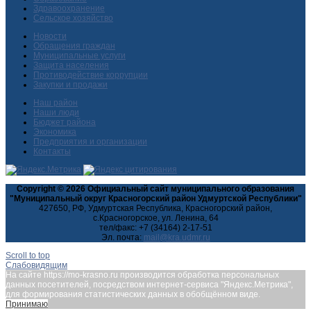
Здравоохранение
Сельское хозяйство
Новости
Обращения граждан
Муниципальные услуги
Защита населения
Противодействие коррупции
Закупки и продажи
Наш район
Наши люди
Бюджет района
Экономика
Предприятия и организации
Контакты
Copyright © 2026 Официальный сайт муниципального образования
"Муниципальный округ Красногорский район Удмуртской Республики"
427650, РФ, Удмуртская Республика, Красногорский район,
с.Красногорское, ул. Ленина, 64
тел/факс: +7 (34164) 2-17-51
Эл. почта:
Scroll to top
Слабовидящим
На сайте https://mo-krasno.ru производится обработка персональных
данных посетителей, посредством интернет-сервиса "Яндекс.Метрика",
для формирования статистических данных в обобщённом виде.
Принимаю