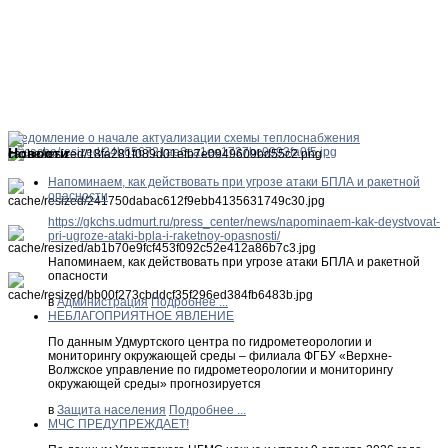
Уведомление о начале актуализации схемы теплоснабжения
Новости
Напоминаем, как действовать при угрозе атаки БПЛА и ракетной
опасности
https://gkchs.udmurt.ru/press_center/news/napominaem-kak-deystvovat-
pri-ugroze-ataki-bpla-i-raketnoy-opasnosti/
Напоминаем, как действовать при угрозе атаки БПЛА и ракетной
опасности
в
Администрация
Подробнее ...
НЕБЛАГОПРИЯТНОЕ ЯВЛЕНИЕ
По данным Удмуртского центра по гидрометеорологии и
мониторингу окружающей среды – филиала ФГБУ «Верхне-
Волжское управление по гидрометеорологии и мониторингу
окружающей среды» прогнозируется
в
Защита населения
Подробнее ...
МЧС ПРЕДУПРЕЖДАЕТ!