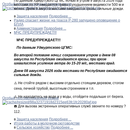
По данным Удмуртского ЦГМС ночью и утром 9 августа 2026 года
Особый противопожарный режим в лесах
местами по УР ожидается туман с ухудшением видимости 500 м и
менее. Днем 9 августа местами ожидаются грозы, сильные дожди.
в
Защита населения
Подробнее ...
Радио спасает жизни: на трассе Р-280 запущено оповещение о
БПЛА
в
Администрация
Подробнее ...
МЧС ПРЕДУПРЕЖДАЕТ!!!
МЧС ПРЕДУПРЕЖДАЕТ!!!
По данным Удмуртского ЦГМС:
Во второй половине ночи,с сохранением утром и днем 08
августа по Республике ожидаются грозы, при грозе
шквалистое усиление ветра до 15-20 м/с, местами град.
Днем 08 августа 2026 года местами по Республике ожидаются
сильные дожди.
⚠️ Не стойте рядом с высоким отдельно стоящим деревом, стогом
сена, печной трубой, высотным строением и т.п.
⚠️ Не находитесь на воде и у воды, отойдите подальше от берега.
Особый противопожарный режим
☎️ Для вызова экстренных оперативных служб звоните по номеру ?
112.
в
Защита населения
Подробнее ...
Итоги работы в молочном скотоводстве
в
Сельское хозяйство
Подробнее ...