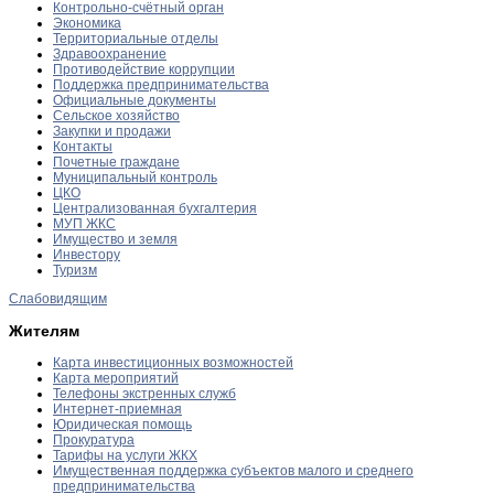
Контрольно-счётный орган
Экономика
Территориальные отделы
Здравоохранение
Противодействие коррупции
Поддержка предпринимательства
Официальные документы
Сельское хозяйство
Закупки и продажи
Контакты
Почетные граждане
Муниципальный контроль
ЦКО
Централизованная бухгалтерия
МУП ЖКС
Имущество и земля
Инвестору
Туризм
Слабовидящим
Жителям
Карта инвестиционных возможностей
Карта мероприятий
Телефоны экстренных служб
Интернет-приемная
Юридическая помощь
Прокуратура
Тарифы на услуги ЖКХ
Имущественная поддержка субъектов малого и среднего
предпринимательства