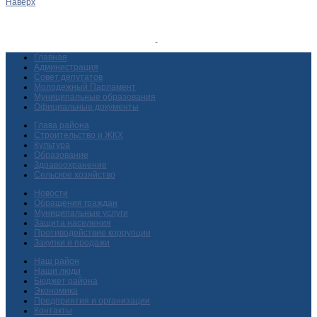
Наверх
Главная
Администрация
Совет депутатов
Молодежный Парламент
Муниципальные образования
Официальные документы
Глава района
Строительство и ЖКХ
Культура
Образование
Здравоохранение
Сельское хозяйство
Новости
Обращения граждан
Муниципальные услуги
Защита населения
Противодействие коррупции
Закупки и продажи
Наш район
Наши люди
Бюджет района
Экономика
Предприятия и организации
Контакты