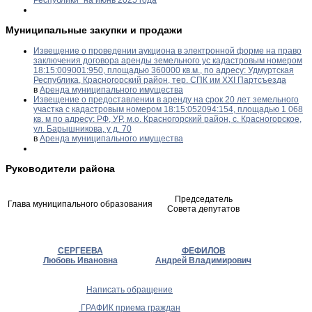
Республики" на июнь 2025 года
Муниципальные закупки и продажи
Извещение о проведении аукциона в электронной форме на право
заключения договора аренды земельного ус кадастровым номером
18:15:009001:950, площадью 360000 кв.м., по адресу: Удмуртская
Республика, Красногорский район, тер. СПК им XXI Партсъезда
в
Аренда муниципального имущества
Извещение о предоставлении в аренду на срок 20 лет земельного
участка с кадастровым номером 18:15:052094:154, площадью 1 068
кв. м по адресу: РФ, УР, м.о. Красногорский район, с. Красногорское,
ул. Барышникова, у д. 70
в
Аренда муниципального имущества
Руководители района
Председатель
Глава муниципального образования
Совета депутатов
СЕРГЕЕВА
ФЕФИЛОВ
Любовь Ивановна
Андрей Владимирович
Написать обращение
ГРАФИК приема граждан