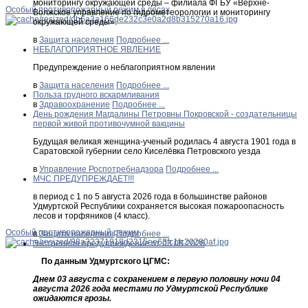
мониторингу окружающей среды – филиала ФГБУ «Верхне-
Особый противопожарный режим в лесах
Волжское управление по гидрометеорологии и мониторингу
окружающей среды».
в
Защита населения
Подробнее ...
НЕБЛАГОПРИЯТНОЕ ЯВЛЕНИЕ
Предупреждение о неблагоприятном явлении
в
Защита населения
Подробнее ...
Польза грудного вскармливания
в
Здравоохранение
Подробнее ...
День рождения Магдалины Петровны Покровской - создательницы
первой живой противочумной вакцины
Будущая великая женщина-ученый родилась 4 августа 1901 года в
Саратовской губернии село Киселёвка Петровского уезда
в
Управление Роспотребнадзора
Подробнее ...
МЧС ПРЕДУПРЕЖДАЕТ!!!
в период с 1 по 5 августа 2026 года в большинстве районов
Удмуртской Республики сохраняется высокая пожароопасность
лесов и торфяников (4 класс).
Особый противопожарный режим
в
Защита населения
Подробнее ...
Экстренное предупреждение от 03.08.2026
По данным Удмуртского ЦГМС:
Днем 03 августа с сохранением в первую половину ночи 04
августа 2026 года местами по Удмуртской Республике
ожидаются грозы.