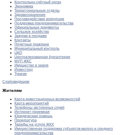
Контрольно-счётный орган
Экономика
Территориальные отделы
Здравоохранение
Противодействие коррупции
Поддержка предпринимательства
Официальные документы
Сельское хозяйство
Закупки и продажи
Контакты
Почетные граждане
Муниципальный контроль
ЦКО
Централизованная бухгалтерия
МУП ЖКС
Имущество и земля
Инвестору
Туризм
Слабовидящим
Жителям
Карта инвестиционных возможностей
Карта мероприятий
Телефоны экстренных служб
Интернет-приемная
Юридическая помощь
Прокуратура
Тарифы на услуги ЖКХ
Имущественная поддержка субъектов малого и среднего
предпринимательства