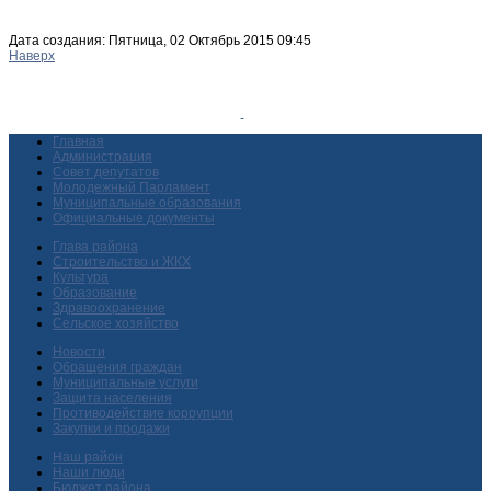
Дата создания: Пятница, 02 Октябрь 2015 09:45
Наверх
Главная
Администрация
Совет депутатов
Молодежный Парламент
Муниципальные образования
Официальные документы
Глава района
Строительство и ЖКХ
Культура
Образование
Здравоохранение
Сельское хозяйство
Новости
Обращения граждан
Муниципальные услуги
Защита населения
Противодействие коррупции
Закупки и продажи
Наш район
Наши люди
Бюджет района