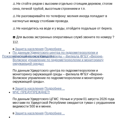
⚠️ Не стойте рядом с высоким отдельно стоящим деревом, стогом
сена, печной трубой, высотным строением и т.п.
⚠️ Не разговаривайте по телефону: молния иногда попадает в
натянутые между столбами провода.
⚠️ Не находитесь на воде и у воды, отойдите подальше от берега.
☎️ Для вызова экстренных оперативных служб звоните по номеру ?
112.
в
Защита населения
Подробнее ...
По данным Удмуртского центра по гидрометеорологии и
Пожароопасный сезон в Удмуртии
мониторингу окружающей среды – филиала ФГБУ «Верхне-
Волжское управление по гидрометеорологии и мониторингу
окружающей среды»
По данным Удмуртского центра по гидрометеорологии и
мониторингу окружающей среды – филиала ФГБУ «Верхне-
Волжское управление по гидрометеорологии и мониторингу
окружающей среды».
в
Защита населения
Подробнее ...
МЧС ПРЕДУПРЕЖДАЕТ!
По данным Удмуртского ЦГМС: Ночью и утром 01 августа 2026 года
местами по Удмуртской Республике ожидается туман с ухудшением
видимости 500 м и менее.
в
Защита населения
Подробнее ...