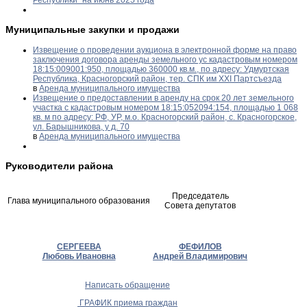
Республики" на июнь 2025 года
Муниципальные закупки и продажи
Извещение о проведении аукциона в электронной форме на право
заключения договора аренды земельного ус кадастровым номером
18:15:009001:950, площадью 360000 кв.м., по адресу: Удмуртская
Республика, Красногорский район, тер. СПК им XXI Партсъезда
в
Аренда муниципального имущества
Извещение о предоставлении в аренду на срок 20 лет земельного
участка с кадастровым номером 18:15:052094:154, площадью 1 068
кв. м по адресу: РФ, УР, м.о. Красногорский район, с. Красногорское,
ул. Барышникова, у д. 70
в
Аренда муниципального имущества
Руководители района
Председатель
Глава муниципального образования
Совета депутатов
СЕРГЕЕВА
ФЕФИЛОВ
Любовь Ивановна
Андрей Владимирович
Написать обращение
ГРАФИК приема граждан