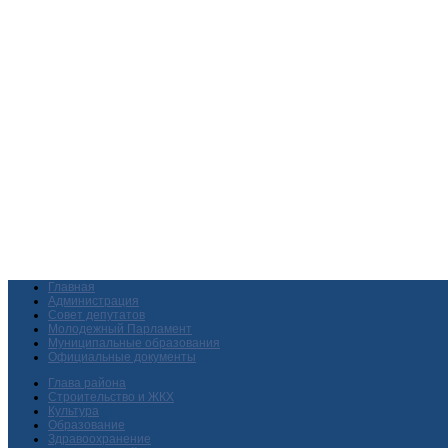
Главная
Администрация
Совет депутатов
Молодежный Парламент
Муниципальные образования
Официальные документы
Глава района
Строительство и ЖКХ
Культура
Образование
Здравоохранение