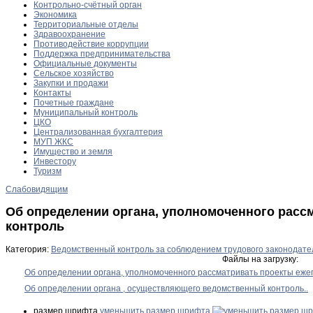
Контрольно-счётный орган
Экономика
Территориальные отделы
Здравоохранение
Противодействие коррупции
Поддержка предпринимательства
Официальные документы
Сельское хозяйство
Закупки и продажи
Контакты
Почетные граждане
Муниципальный контроль
ЦКО
Централизованная бухгалтерия
МУП ЖКС
Имущество и земля
Инвестору
Туризм
Слабовидящим
Об определении органа, уполномоченного расс
контроль
Категория:
Ведомственный контроль за соблюдением трудового законодате
Файлы на загрузку:
Об определении органа, уполномоченного рассматривать проекты еже
Об определении органа , осуществляющего ведомственный контроль..
размер шрифта
уменьшить размер шрифта