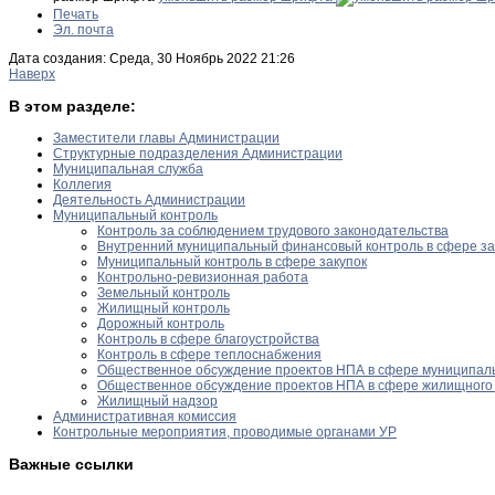
Печать
Эл. почта
Дата создания: Среда, 30 Ноябрь 2022 21:26
Наверх
В этом разделе:
Заместители главы Администрации
Структурные подразделения Администрации
Муниципальная служба
Коллегия
Деятельность Администрации
Муниципальный контроль
Контроль за соблюдением трудового законодательства
Внутренний муниципальный финансовый контроль в сфере за
Муниципальный контроль в сфере закупок
Контрольно-ревизионная работа
Земельный контроль
Жилищный контроль
Дорожный контроль
Контроль в сфере благоустройства
Контроль в сфере теплоснабжения
Общественное обсуждение проектов НПА в сфере муниципаль
Общественное обсуждение проектов НПА в сфере жилищного 
Жилищный надзор
Административная комиссия
Контрольные мероприятия, проводимые органами УР
Важные ссылки