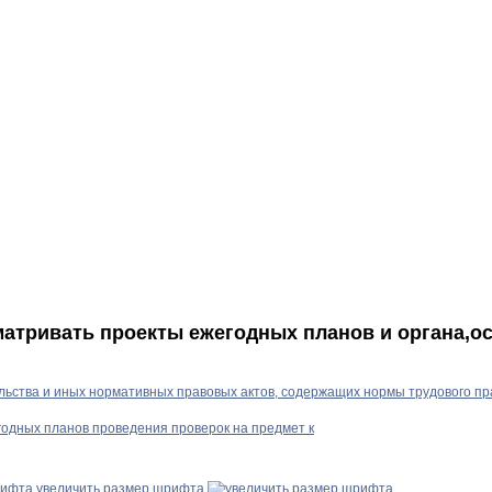
матривать проекты ежегодных планов и органа,
льства и иных нормативных правовых актов, содержащих нормы трудового пр
годных планов проведения проверок на предмет к
увеличить размер шрифта