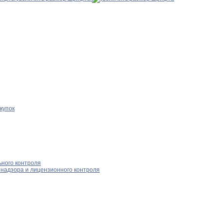
купок
ного контроля
надзора и лицензионного контроля