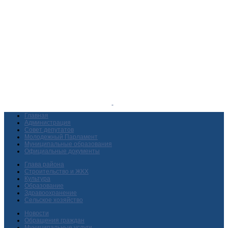
Главная
Администрация
Совет депутатов
Молодежный Парламент
Муниципальные образования
Официальные документы
Глава района
Строительство и ЖКХ
Культура
Образование
Здравоохранение
Сельское хозяйство
Новости
Обращения граждан
Муниципальные услуги