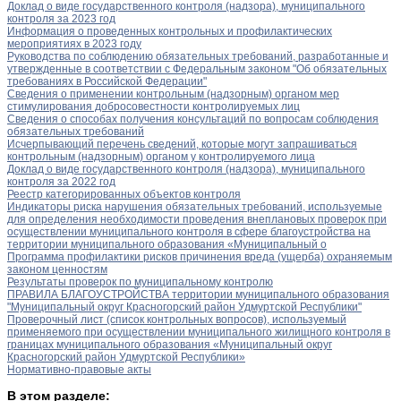
Доклад о виде государственного контроля (надзора), муниципального
контроля за 2023 год
Информация о проведенных контрольных и профилактических
мероприятиях в 2023 году
Руководства по соблюдению обязательных требований, разработанные и
утвержденные в соответствии с Федеральным законом "Об обязательных
требованиях в Российской Федерации"
Сведения о применении контрольным (надзорным) органом мер
стимулирования добросовестности контролируемых лиц
Сведения о способах получения консультаций по вопросам соблюдения
обязательных требований
Исчерпывающий перечень сведений, которые могут запрашиваться
контрольным (надзорным) органом у контролируемого лица
Доклад о виде государственного контроля (надзора), муниципального
контроля за 2022 год
Реестр категорированных объектов контроля
Индикаторы риска нарушения обязательных требований, используемые
для определения необходимости проведения внеплановых проверок при
осуществлении муниципального контроля в сфере благоустройства на
территории муниципального образования «Муниципальный о
Программа профилактики рисков причинения вреда (ущерба) охраняемым
законом ценностям
Результаты проверок по муниципальному контролю
ПРАВИЛА БЛАГОУСТРОЙСТВА территории муниципального образования
"Муниципальный округ Красногорский район Удмуртской Республики"
Проверочный лист (список контрольных вопросов), используемый
применяемого при осуществлении муниципального жилищного контроля в
границах муниципального образования «Муниципальный округ
Красногорский район Удмуртской Республики»
Нормативно-правовые акты
В этом разделе: