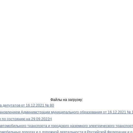
Файлы на загрузку:
 депутатов от 16.12.2021 № 80
становлением Админимстрации муниципального образования от 16.12.2021 № 
по состоянию на 29.09.2022г)
 автомобильного транспорта и городского наземного электрического транспорт
автомобильных дорогах и о дорожной деятельности в Российской Федерации и