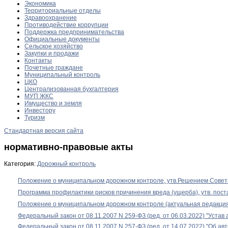
Экономика
Территориальные отделы
Здравоохранение
Противодействие коррупции
Поддержка предпринимательства
Официальные документы
Сельское хозяйство
Закупки и продажи
Контакты
Почетные граждане
Муниципальный контроль
ЦКО
Централизованная бухгалтерия
МУП ЖКС
Имущество и земля
Инвестору
Туризм
Стандартная версия сайта
нормативно-правовые акты
Категория:
Дорожный контроль
Положение о муниципальном дорожном контроле, утв.Решением Совета
Программа профилактики рисков причинения вреда (ущерба), утв. по
Положение о муниципальном дорожном контроле (актуальная редакция 
Федеральный закон от 08.11.2007 N 259-ФЗ (ред. от 06.03.2022) "Устав
Федеральный закон от 08.11.2007 N 257-ФЗ (ред. от 14.07.2022) "Об 