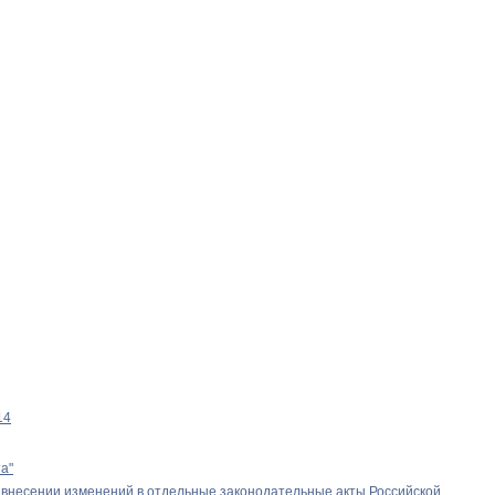
14
а"
 о внесении изменений в отдельные законодательные акты Российской