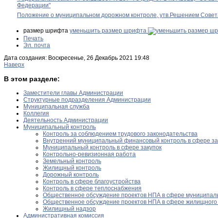
Федерации"
Положение о муниципальном дорожном контроле, утв.Решением Совета
размер шрифта
уменьшить размер шрифта
Печать
Эл. почта
Дата создания: Воскресенье, 26 Декабрь 2021 19:48
Наверх
В этом разделе:
Заместители главы Администрации
Структурные подразделения Администрации
Муниципальная служба
Коллегия
Деятельность Администрации
Муниципальный контроль
Контроль за соблюдением трудового законодательства
Внутренний муниципальный финансовый контроль в сфере за
Муниципальный контроль в сфере закупок
Контрольно-ревизионная работа
Земельный контроль
Жилищный контроль
Дорожный контроль
Контроль в сфере благоустройства
Контроль в сфере теплоснабжения
Общественное обсуждение проектов НПА в сфере муниципаль
Общественное обсуждение проектов НПА в сфере жилищного 
Жилищный надзор
Административная комиссия