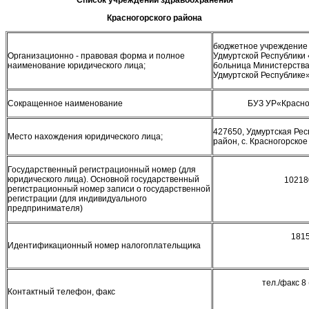
Красногорского района
бюджетное учреждение
Организационно - правовая форма и полное
Удмуртской Республики
наименование юридического лица;
больница Министерств
Удмуртской Республике
Сокращенное наименование
БУЗ УР«Красно
427650, Удмуртская Рес
Место нахождения юридического лица;
район, с. Красногорское 
Государственный регистрационный номер (для
юридического лица). Основной государственный
10218
регистрационный номер записи о государственной
регистрации (для индивидуального
предпринимателя)
181
Идентификационный номер налогоплательщика
тел./факс 8
Контактный телефон, факс