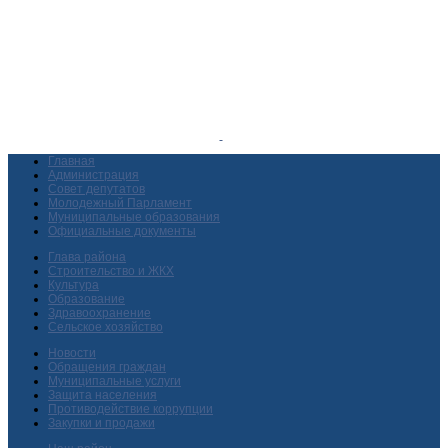
Главная
Администрация
Совет депутатов
Молодежный Парламент
Муниципальные образования
Официальные документы
Глава района
Строительство и ЖКХ
Культура
Образование
Здравоохранение
Сельское хозяйство
Новости
Обращения граждан
Муниципальные услуги
Защита населения
Противодействие коррупции
Закупки и продажи