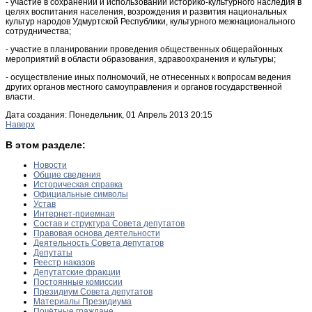
- участие в сохранении и использовании историко-культурного наследия в
целях воспитания населения, возрождения и развития национальных
культур народов Удмуртской Республики, культурного межнационального
сотрудничества;
- участие в планировании проведения общественных общерайонных
мероприятий в области образования, здравоохранения и культуры;
- осуществление иных полномочий, не отнесенных к вопросам ведения
других органов местного самоуправления и органов государственной
власти.
Дата создания: Понедельник, 01 Апрель 2013 20:15
Наверх
В этом разделе:
Новости
Общие сведения
Историческая справка
Официальные символы
Устав
Интернет-приемная
Состав и структура Совета депутатов
Правовая основа деятельности
Деятельность Совета депутатов
Депутаты
Реестр наказов
Депутатские фракции
Постоянные комиссии
Президиум Совета депутатов
Материалы Президиума
Почётные граждане