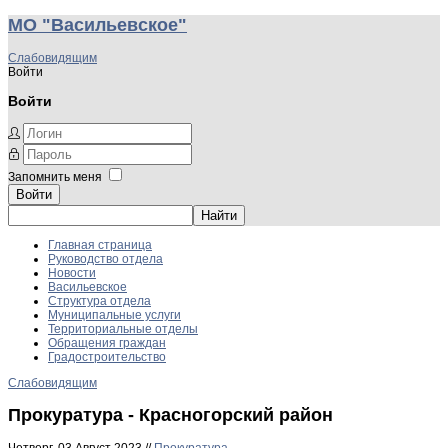
МО "Васильевское"
Слабовидящим
Войти
Войти
Запомнить меня
Войти
Главная страница
Руководство отдела
Новости
Васильевское
Структура отдела
Муниципальные услуги
Территориальные отделы
Обращения граждан
Градостроительство
Слабовидящим
Прокуратура - Красногорский район
Четверг, 03 Август 2023 //
Прокуратура