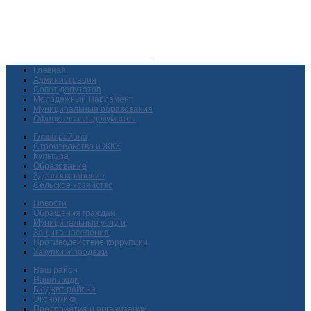
Главная
Администрация
Совет депутатов
Молодежный Парламент
Муниципальные образования
Официальные документы
Глава района
Строительство и ЖКХ
Культура
Образование
Здравоохранение
Сельское хозяйство
Новости
Обращения граждан
Муниципальные услуги
Защита населения
Противодействие коррупции
Закупки и продажи
Наш район
Наши люди
Бюджет района
Экономика
Предприятия и организации