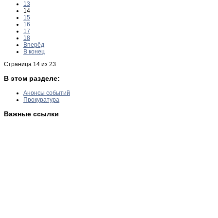
13
14
15
16
17
18
Вперёд
В конец
Страница 14 из 23
В этом разделе:
Анонсы событий
Прокуратура
Важные ссылки