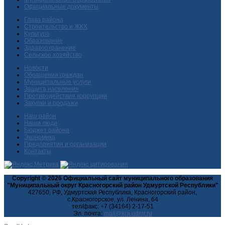
Официальные документы
Глава района
Строительство и ЖКХ
Культура
Образование
Здравоохранение
Сельское хозяйство
Новости
Обращения граждан
Муниципальные услуги
Защита населения
Противодействие коррупции
Закупки и продажи
Наш район
Наши люди
Бюджет района
Экономика
Предприятия и организации
Контакты
Copyright © 2026 Официальный сайт муниципального образования
"Муниципальный округ Красногорский район Удмуртской Республики"
427650, РФ, Удмуртская Республика, Красногорский район,
с.Красногорское, ул. Ленина, 64
тел/факс: +7 (34164) 2-17-51
Эл. почта: