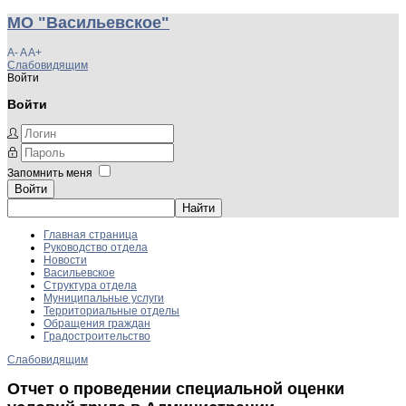
МО "Васильевское"
A-
A
A+
Слабовидящим
Войти
Войти
Запомнить меня
Войти
Главная страница
Руководство отдела
Новости
Васильевское
Структура отдела
Муниципальные услуги
Территориальные отделы
Обращения граждан
Градостроительство
Слабовидящим
Отчет о проведении специальной оценки