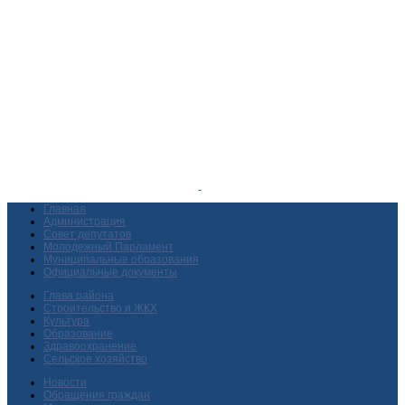
Главная
Администрация
Совет депутатов
Молодежный Парламент
Муниципальные образования
Официальные документы
Глава района
Строительство и ЖКХ
Культура
Образование
Здравоохранение
Сельское хозяйство
Новости
Обращения граждан