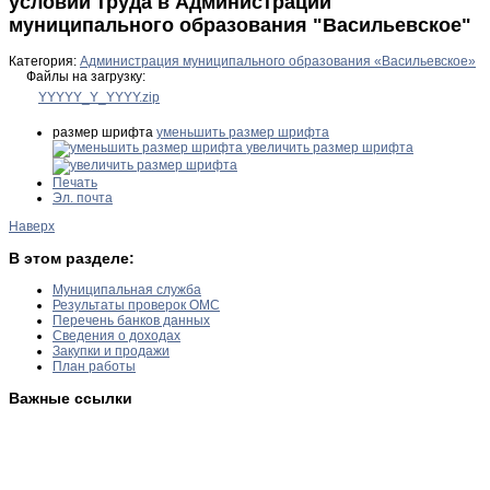
условий труда в Администрации
муниципального образования "Васильевское"
Категория:
Администрация муниципального образования «Васильевское»
Файлы на загрузку:
YYYYY_Y_YYYY.zip
размер шрифта
уменьшить размер шрифта
увеличить размер шрифта
Печать
Эл. почта
Наверх
В этом разделе:
Муниципальная служба
Результаты проверок ОМС
Перечень банков данных
Сведения о доходах
Закупки и продажи
План работы
Важные ссылки