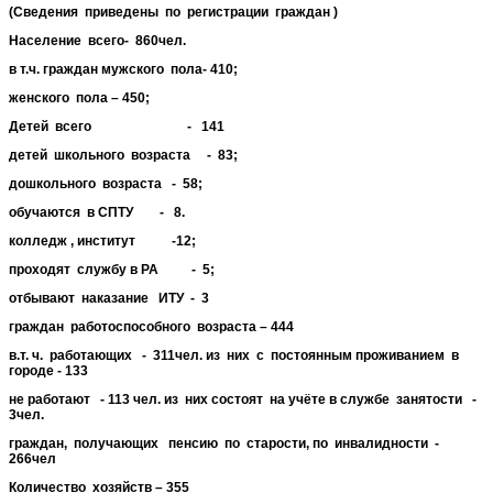
(Сведения приведены по регистрации граждан )
Население всего- 860чел.
в т.ч. граждан мужского пола- 410;
женского пола – 450;
Детей всего - 141
детей школьного возраста - 83;
дошкольного возраста - 58;
обучаются в СПТУ - 8.
колледж , институт -12;
проходят службу в РА - 5;
отбывают наказание ИТУ - 3
граждан работоспособного возраста – 444
в.т. ч. работающих - 311чел. из них с постоянным проживанием в
городе - 133
не работают - 113 чел. из них состоят на учёте в службе занятости -
3чел.
граждан, получающих пенсию по старости, по инвалидности -
266чел
Количество хозяйств – 355