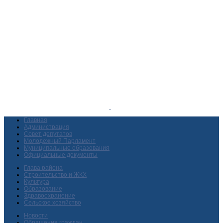
Главная
Администрация
Совет депутатов
Молодежный Парламент
Муниципальные образования
Официальные документы
Глава района
Строительство и ЖКХ
Культура
Образование
Здравоохранение
Сельское хозяйство
Новости
Обращения граждан