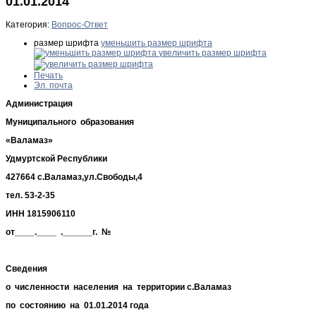
01.01.2014
Категория:
Вопрос-Ответ
размер шрифта
уменьшить размер шрифта
увеличить размер шрифта
Печать
Эл. почта
Администрация
Муниципального образования
«Валамаз»
Удмуртской Республики
427664 с.Валамаз,ул.Свободы,4
тел. 53-2-35
ИНН 1815906110
от____.____ .______г. №
Сведения
о численности населения на территории с.Валамаз
по состоянию на 01.01.2014 года