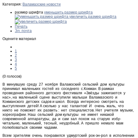
Категория:
Валамазские новости
размер шрифта
уменьшить размер шрифта
увеличить размер шрифта
Печать
Эл. почта
Оцените материал
1
2
3
4
5
(0 голосов)
В минувшую среду 27 ноября Валамзский сельский дом культуры
принимал маленьких гостей из соседнего с.Кокман. В рамках
проведения районного детского фестиваля «Звёзды зажигаются у
нас», на маленькой сцене выступили малыши Валамазского и
Кокманского детских садов и школ. Всегда интересно смотреть на
выступления детей! А сколько у нас талантов! И очень жаль, что
никто не поможет их развить : нет специалистов. Нет учителя музыки,
хореографии. Наш сельский дом культуры не имеет никакой
современной аппаратуры, да и сам зал похож на старую избу-
читальню, маленький, тесный, неудобный. А пришло немало мам
полюбоваться своими чадами.
Всем зрителям очень понравился удмуртский рок-эн-рол в исполнении