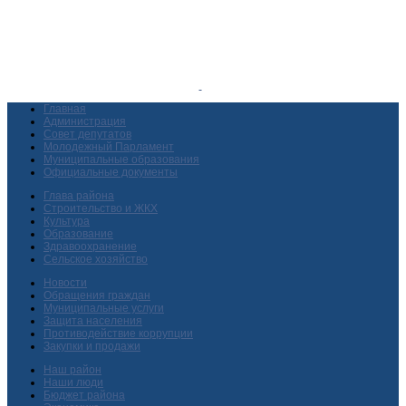
Главная
Администрация
Совет депутатов
Молодежный Парламент
Муниципальные образования
Официальные документы
Глава района
Строительство и ЖКХ
Культура
Образование
Здравоохранение
Сельское хозяйство
Новости
Обращения граждан
Муниципальные услуги
Защита населения
Противодействие коррупции
Закупки и продажи
Наш район
Наши люди
Бюджет района