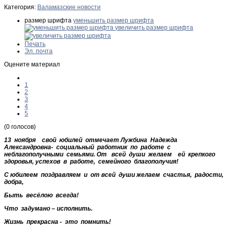
Категория:
Валамазские новости
размер шрифта
уменьшить размер шрифта
увеличить размер шрифта
Печать
Эл. почта
Оцените материал
1
2
3
4
5
(0 голосов)
13 ноября свой юбилей отмечает
Лужбина Надежда
Александровна
- социальный работник по работе с
неблагополучными семьями. От всей души желаем ей крепкого
здоровья, успехов в работе, семейного благополучия!
С юбилеем поздравляем и от всей души желаем счастья, радости,
добра,
Быть весёлою всегда!
Что задумано – исполнить.
Жизнь прекрасна - это помнить!