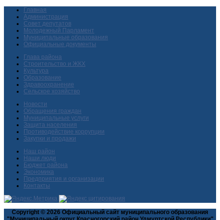
Главная
Администрация
Совет депутатов
Молодежный Парламент
Муниципальные образования
Официальные документы
Глава района
Строительство и ЖКХ
Культура
Образование
Здравоохранение
Сельское хозяйство
Новости
Обращения граждан
Муниципальные услуги
Защита населения
Противодействие коррупции
Закупки и продажи
Наш район
Наши люди
Бюджет района
Экономика
Предприятия и организации
Контакты
Copyright © 2026 Официальный сайт муниципального образования
"Муниципальный округ Красногорский район Удмуртской Республики"