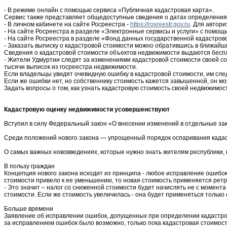
- В режиме онлайн с помощью сервиса «Публичная кадастровая карта».
Сервис также представляет общедоступные сведения о датах определения,
- В личном кабинете на сайте Росреестра -
https://rosreestr.gov.ru
. Для автор
- На сайте Росреестра в разделе «Электронные сервисы и услуги» с помо
- На сайте Росреестра в разделе «Фонд данных государственной кадастров
- Заказать выписку о кадастровой стоимости можно обратившись в ближайши
Сведения о кадастровой стоимости объектов недвижимости выдаются бесп
- Жители Удмуртии следят за изменениями кадастровой стоимости своей соб
тысячи выписок из госреестра недвижимости.
Если владельцы увидят очевидную ошибку в кадастровой стоимости, им сл
Если же ошибки нет, но собственнику стоимость кажется завышенной, он мо
Задать вопросы о том, как узнать кадастровую стоимость своей недвижимос
Кадастровую оценку недвижимости усовершенствуют
Вступил в силу Федеральный закон «О внесении изменений в отдельные за
Среди положений нового закона — упрощенный порядок оспаривания кадаст
О самых важных нововведениях, которые нужно знать жителям республики,
В пользу граждан
Концепция нового закона исходит из принципа - любое исправление ошибок
стоимости привело к ее уменьшению, то новая стоимость применяется рет
- Это значит – налог со сниженной стоимости будет начислять не с момен
стоимости. Если же стоимость увеличилась - она будет применяться только 
Больше времени
Заявление об исправлении ошибок, допущенных при определении кадастрово
за исправлением ошибок было возможно, только пока кадастровая стоимост