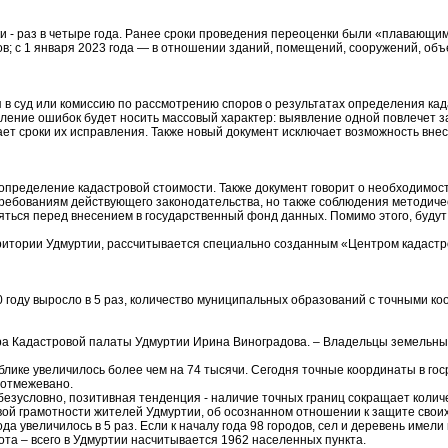
- раз в четыре года. Ранее сроки проведения переоценки были «плавающими» -
ов; с 1 января 2023 года — в отношении зданий, помещений, сооружений, об
в суд или комиссию по рассмотрению споров о результатах определения када
вление ошибок будет носить массовый характер: выявление одной повлечет 
т сроки их исправления. Также новый документ исключает возможность внес
 определение кадастровой стоимости. Также документ говорит о необходимо
 требованиям действующего законодательства, но также соблюдения методичес
ряться перед внесением в государственный фонд данных. Помимо этого, буд
ритории Удмуртии, рассчитывается специально созданным «Центром кадастр
 году выросло в 5 раз, количество муниципальных образований с точными коо
ктора Кадастровой палаты Удмуртии Ирина Виноградова. – Владельцы земельн
блике увеличилось более чем на 74 тысячи. Сегодня точные координаты в гос
 отмежевано.
, безусловно, позитивная тенденция - наличие точных границ сокращает коли
ой грамотности жителей Удмуртии, об осознанном отношении к защите свои
а увеличилось в 5 раз. Если к началу года 98 городов, сел и деревень имели
а – всего в Удмуртии насчитывается 1962 населенных пункта.