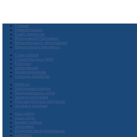
Главная
Администрация
Совет депутатов
Молодежный Парламент
Муниципальные образования
Официальные документы
Глава района
Строительство и ЖКХ
Культура
Образование
Здравоохранение
Сельское хозяйство
Новости
Обращения граждан
Муниципальные услуги
Защита населения
Противодействие коррупции
Закупки и продажи
Наш район
Наши люди
Бюджет района
Экономика
Предприятия и организации
Контакты