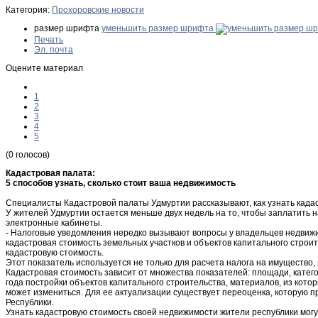
Категория:
Прохоровские новости
размер шрифта
уменьшить размер шрифта
Печать
Эл. почта
Оцените материал
1
2
3
4
5
(0 голосов)
Кадастровая палата:
5 способов узнать, сколько стоит ваша недвижимость
Специалисты Кадастровой палаты Удмуртии рассказывают, как узнать кадас
У жителей Удмуртии остается меньше двух недель на то, чтобы заплатить 
электронные кабинеты.
- Налоговые уведомления нередко вызывают вопросы у владельцев недвижим
кадастровая стоимость земельных участков и объектов капитального строи
кадастровую стоимость.
Этот показатель используется не только для расчета налога на имущество, 
Кадастровая стоимость зависит от множества показателей: площади, кате
года постройки объектов капитального строительства, материалов, из кото
может измениться. Для ее актуализации существует переоценка, которую 
Республики.
Узнать кадастровую стоимость своей недвижимости жители республики могу