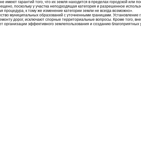
не имеют гарантий того, что их земля находится в пределах городской или по
рещено, поскольку у участка неподходящая категория и разрешенное исполь
ая процедура, к тому же изменение категории земли не всегда возможно».
оличество муниципальных образований с уточненными границами. Установление
емонту дорог, исключают спорные территориальные вопросы. Кроме того, вн
ет организации эффективного землепользования и созданию благоприятных у