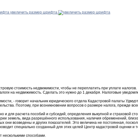
увеличить размер шрифта
тровую стоимость недвижимости, чтобы не переплатить при уплате налогов.
налоги на недвижимость. Сделать это нужно до 1 декабря. Налоговые уведом
ости, - говорит начальник юридического отдела Кадастровой палаты Удмурти
тельства. Поэтому, при возникновении вопросов о размере налога, прежде вс
но и для расчета пособий и субсидий, определения выкупной и страховой стои
гории земель, вида разрешённого использования, наличия обременений, близ
рых они возведены и других показателей. Это величина не постоянная, поско
проводит специально созданный для этих целей Центр кадастровой оценки и
т несколькими способами.