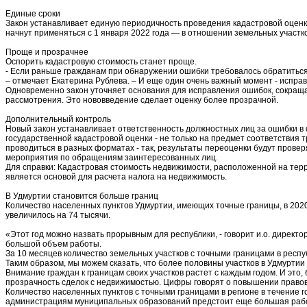
Единые сроки
Закон устанавливает единую периодичность проведения кадастровой оценки 
начнут применяться с 1 января 2022 года — в отношении земельных участк
Проще и прозрачнее
Оспорить кадастровую стоимость станет проще.
- Если раньше гражданам при обнаружении ошибки требовалось обратиться 
– отмечает Екатерина Рублева. – И еще один очень важный момент - испра
Одновременно закон уточняет основания для исправления ошибок, сокращае
рассмотрения. Это нововведение сделает оценку более прозрачной.
Дополнительный контроль
Новый закон устанавливает ответственность должностных лиц за ошибки в
государственной кадастровой оценки - не только на предмет соответствия
проводиться в разных форматах - так, результаты переоценки будут прове
мероприятия по обращениям заинтересованных лиц.
Для справки: Кадастровая стоимость недвижимости, расположенной на тер
является основой для расчета налога на недвижимость.
В Удмуртии становится больше границ
Количество населенных пунктов Удмуртии, имеющих точные границы, в 2020
увеличилось на 74 тысячи.
«Этот год можно назвать прорывным для республики, - говорит и.о. дире
большой объем работы.
За 10 месяцев количество земельных участков с точными границами в респу
Таким образом, мы можем сказать, что более половины участков в Удмуртии
Внимание граждан к границам своих участков растет с каждым годом. И это
прозрачность сделок с недвижимостью. Цифры говорят о повышении правов
Количество населенных пунктов с точными границами в регионе в течение год
администрациям муниципальных образований предстоит еще большая работ