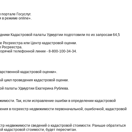
 портале Госуслуг.
в режиме online».
удники Кадастровой палаты Удмуртии подготовили по их запросам 64,5
е Росреестра или Центр кадастровой оценки.
и Росреестра.
горячей телефонной линии - 8-800-100-34-34.
арственной кадастровой оценки».
й цикл проведения кадастровой оценки.
ой палаты Удмуртии Екатерина Рублева.
жимости. Так, если исправление ошибки в определении кадастровой
есения в госреестр недвижимости первоначальной, ошибочной, кадастровой
естр недвижимости сведений о кадастровой стоимости. Раньше обратиться
й кадастровой стоимости, будет пересчитан.