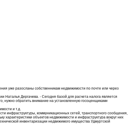
ления уже разосланы собственникам недвижимости по почте или через
и Наталья Дергачева. - Сегодня базой для расчета налога является
его, нужно обратить внимание на установленную госоценщиками
мости и т.д.
ости инфраструктуры, коммуникационных сетей, транспортного сообщения,
льку характеристики объектов недвижимости и инфраструктура вокруг них
 технической инвентаризации недвижимого имущества Удмуртской