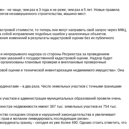
 не чаще, чем раз в 3 года и не реже, чем раз в 5 лет. Новые правила
ъектов незавершенного строительства, машино-мест.
стровой стоимости, то теперь они могут направить свой запрос через МФЦ,
за собой исправление подобных ошибок у аналогичных объектов.
ения изменений в результаты кадастровой оценки без их публичного
сти непрерывного надзора со стороны Росреестра за проведением
ких указаний о государственной кадастровой оценке. Надзор будет
ут организованы плановые проверки и внеплановые проверочные
овой оценки и технической инвентаризации недвижимого имущества». Она
рдинатами – в два раза. Число земельных участков с точными границами
ых участков и администрации муниципальных образований провели очень
реестре недвижимости имеют 387 тыс. земельных участков из 754 тыс.
чество соседских споров и нарушений законодательства и увеличивает
х прав и желании ликвидировать последующие риски».
 координаты границ – сегодня их уже более 490. Однако стоить отметить, что