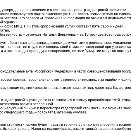
 утверждения, применения и внесения в госреестр кадастровой стоимости.
изации используется подтвержденная учетная запись пользователя на едином
щью бесплатного сервиса «Справочная информация по объектам недвижимости 
ой оценки».
й офис МФЦ. При этом срок оказания услуги составит пять рабочих дней.
латно.
ственности, – отмечает Наталья Дергачева. – За 10 месяцев 2020 года сотр
едует обратиться с подтверждающими документами в региональное управлени
жет оспорить ее в суде или специальной комиссии, созданной при управлени
ти и как проходит процедура оспаривания, жители Удмуртии могут по номеру 
конодательные акты Российской Федерации в части совершенствования госуд
ровой оценки, персональная ответственность чиновников за ошибки и едины
 владеющим недвижимостью, рассказывает заместитель директора Кадастров
 в кадастровой оценке должно толковаться в пользу правообладателей недви
роспективно взамен оспоренной.
та обнаружения ошибки и пересмотра кадастровой стоимости, а с момента вн
со следующего года, – поясняет Екатерина Рублева.
й стоимости, можно будет подать в течение 5 лет со дня внесения в госре
ь была актуальна. Налог на недвижимость, рассчитанный на основе ошибочно