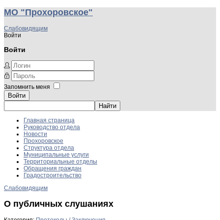
МО "Прохоровское"
Слабовидящим
Войти
Войти
Запомнить меня
Войти
Главная страница
Руководство отдела
Новости
Прохоровское
Структура отдела
Муниципальные услуги
Территориальные отделы
Обращения граждан
Градостроительство
Слабовидящим
О публичных слушаниях
Категория:
Протоколы / Заключения