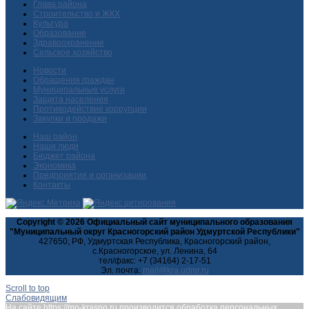
Глава района
Строительство и ЖКХ
Культура
Образование
Здравоохранение
Сельское хозяйство
Новости
Обращения граждан
Муниципальные услуги
Защита населения
Противодействие коррупции
Закупки и продажи
Наш район
Наши люди
Бюджет района
Экономика
Предприятия и организации
Контакты
Copyright © 2026 Официальный сайт муниципального образования
"Муниципальный округ Красногорский район Удмуртской Республики"
427650, РФ, Удмуртская Республика, Красногорский район,
с.Красногорское, ул. Ленина, 64
тел/факс: +7 (34164) 2-17-51
Эл. почта:
Scroll to top
Слабовидящим
На сайте https://mo-krasno.ru производится обработка персональных