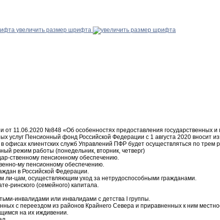
увеличить размер шрифта
 от 11.06.2020 №848 «Об особенностях предоставления государственных и м
ых услуг Пенсионный фонд Российской Федерации с 1 августа 2020 вносит из
в офисах клиентских служб Управлений ПФР будет осуществляться по трем ра
ый режим работы (понедельник, вторник, четверг)
удар-ственному пенсионному обеспечению.
твенно-му пенсионному обеспечению.
аждан в Российской Федерации.
 ли-цам, осуществляющим уход за нетрудоспособными гражданами.
те-ринского (семейного) капитала.
ьми-инвалидами или инвалидами с детства I группы.
анных с переездом из районов Крайнего Севера и приравненных к ним местно
ящимся на их иждивении.
ал.