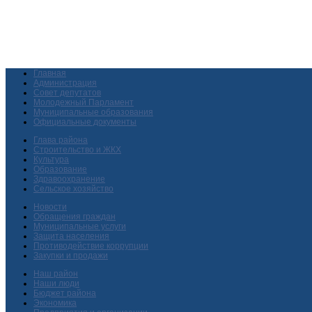
Главная
Администрация
Совет депутатов
Молодежный Парламент
Муниципальные образования
Официальные документы
Глава района
Строительство и ЖКХ
Культура
Образование
Здравоохранение
Сельское хозяйство
Новости
Обращения граждан
Муниципальные услуги
Защита населения
Противодействие коррупции
Закупки и продажи
Наш район
Наши люди
Бюджет района
Экономика