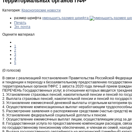
территориальных органов ПФР
Категория:
Красногорские новости
размер шрифта
уменьшить размер шрифта
Печать
Эл. почта
Оцените материал
1
2
3
4
5
(0 голосов)
В связи с реализацией постановления Правительства Российской Федерации
и тенденции к переходу к беззаявительному предоставлению государственн
территориальных органов ПФР.С 1 августа 2020 года личный прием граждан 
ПЕРЕЧЕНЬ Государственных услуг, в отношении которых вводится трехдневн
1. Установление страховых пенсий, накопительной пенсии и пенсий по гос
2. Выплата страховых пенсий, накопительной пенсии и пенсий по государс
3. Установление ежемесячной денежной выплаты отдельным категориям гр
4. Осуществление компенсационных выплат неработающим трудоспособным
5. Рассмотрение заявления о распоряжении средствами (частью средств) ма
6. Установление федеральной социальной доплаты к пенсии.
7. Осуществление ежемесячных выплат лицам, осуществляющим уход за дет
8. Государственная услуга по предоставлению компенсации расходов, связ
по государственному пенсионному обеспечению, и членам их семей, наход
9. Выдача государственного сертификата на материнский (семейный) капит