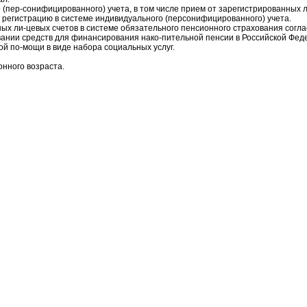
го (пер-сонифицированного) учета, в том числе прием от зарегистрированных
 регистрацию в системе индивидуального (персонифицированного) учета.
ных ли-цевых счетов в системе обязательного пенсионного страхования сог
овании средств для финансирования нако-пительной пенсии в Российской Фед
й по-мощи в виде набора социальных услуг.
нного возраста.