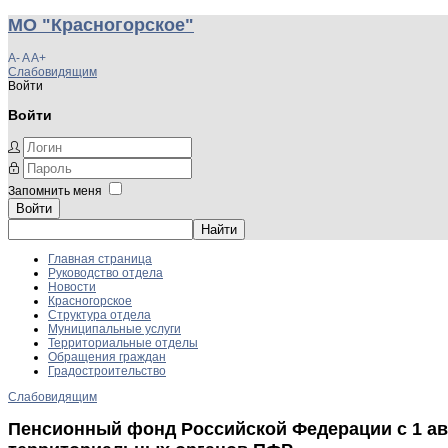
МО "Красногорское"
A-
A
A+
Слабовидящим
Войти
Войти
Запомнить меня
Войти
Главная страница
Руководство отдела
Новости
Красногорское
Структура отдела
Муниципальные услуги
Территориальные отделы
Обращения граждан
Градостроительство
Слабовидящим
Пенсионный фонд Российской Федерации с 1 авг