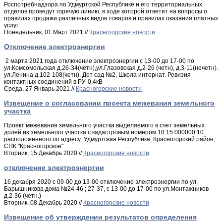
Роспотребнадзора по Удмуртской Республике и его территориальных
отделов проведут горячую линию, в ходе которой ответят на вопросы о
правилах продажи различных видов товаров и правилах оказания платных
услуг.
Понедельник, 01 Март 2021 //
Красногорские новости
Отключение электроэнергии
2 марта 2021 года отключение электроэнергии с 13-00 до 17-00 по
ул.Комсомольская д.26-34(четн),ул.Глазовская д.2-26 (четн), д.3-11(нечетн).
ул.Ленина д.102-108(четн). Дет сад №2, Школа интернат. Ревизия
контактных соединений в РУ-0,4кВ
Среда, 27 Январь 2021 //
Красногорские новости
Извещение о согласовании проекта межевания земельного
участка
Проект межевания земельного участка выделяемого в счет земельных
долей из земельного участка с кадастровым номером 18:15:000000:10
расположенного по адресу: Удмуртская Республика, Красногорский район,
СПК "Красногорское"
Вторник, 15 Декабрь 2020 //
Красногорские новости
отключение электроэнергии
16 декабря 2020 с 09-00 до 13-00 отключение электроэнергии по ул.
Барышникова дома №24-46 ; 27-37, с 13-00 до 17-00 по ул.Монтажников
д.2-36 (четн.)
Вторник, 08 Декабрь 2020 //
Красногорские новости
Извещение об утверждении результатов определения