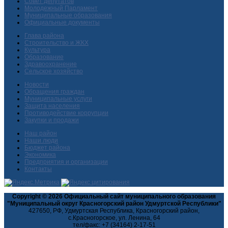
Совет депутатов
Молодежный Парламент
Муниципальные образования
Официальные документы
Глава района
Строительство и ЖКХ
Культура
Образование
Здравоохранение
Сельское хозяйство
Новости
Обращения граждан
Муниципальные услуги
Защита населения
Противодействие коррупции
Закупки и продажи
Наш район
Наши люди
Бюджет района
Экономика
Предприятия и организации
Контакты
Copyright © 2026 Официальный сайт муниципального образования
"Муниципальный округ Красногорский район Удмуртской Республики"
427650, РФ, Удмуртская Республика, Красногорский район,
с.Красногорское, ул. Ленина, 64
тел/факс: +7 (34164) 2-17-51