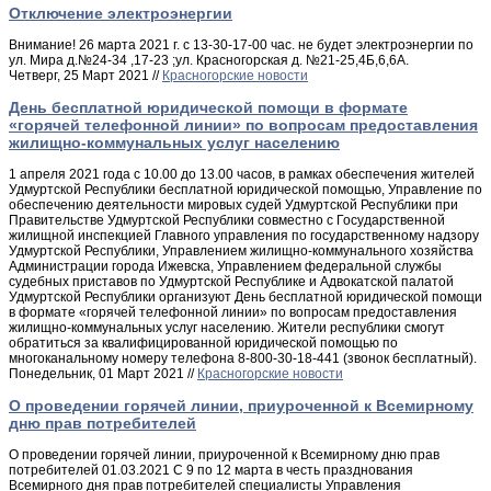
Отключение электроэнергии
Внимание! 26 марта 2021 г. с 13-30-17-00 час. не будет электроэнергии по
ул. Мира д.№24-34 ,17-23 ;ул. Красногорская д. №21-25,4Б,6,6А.
Четверг, 25 Март 2021 //
Красногорские новости
День бесплатной юридической помощи в формате
«горячей телефонной линии» по вопросам предоставления
жилищно-коммунальных услуг населению
1 апреля 2021 года с 10.00 до 13.00 часов, в рамках обеспечения жителей
Удмуртской Республики бесплатной юридической помощью, Управление по
обеспечению деятельности мировых судей Удмуртской Республики при
Правительстве Удмуртской Республики совместно с Государственной
жилищной инспекцией Главного управления по государственному надзору
Удмуртской Республики, Управлением жилищно-коммунального хозяйства
Администрации города Ижевска, Управлением федеральной службы
судебных приставов по Удмуртской Республике и Адвокатской палатой
Удмуртской Республики организуют День бесплатной юридической помощи
в формате «горячей телефонной линии» по вопросам предоставления
жилищно-коммунальных услуг населению. Жители республики смогут
обратиться за квалифицированной юридической помощью по
многоканальному номеру телефона 8-800-30-18-441 (звонок бесплатный).
Понедельник, 01 Март 2021 //
Красногорские новости
О проведении горячей линии, приуроченной к Всемирному
дню прав потребителей
О проведении горячей линии, приуроченной к Всемирному дню прав
потребителей 01.03.2021 С 9 по 12 марта в честь празднования
Всемирного дня прав потребителей специалисты Управления