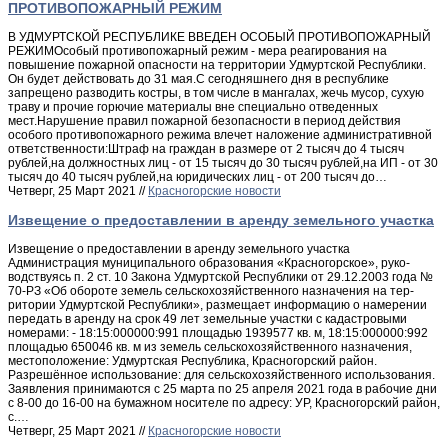
ПРОТИВОПОЖАРНЫЙ РЕЖИМ
В УДМУРТСКОЙ РЕСПУБЛИКЕ ВВЕДЕН ОСОБЫЙ ПРОТИВОПОЖАРНЫЙ
РЕЖИМОсобый противопожарный режим - мера реагирования на
повышение пожарной опасности на территории Удмуртской Республики.
Он будет действовать до 31 мая.С сегодняшнего дня в республике
запрещено разводить костры, в том числе в мангалах, жечь мусор, сухую
траву и прочие горючие материалы вне специально отведенных
мест.Нарушение правил пожарной безопасности в период действия
особого противопожарного режима влечет наложение административной
ответственности:Штраф на граждан в размере от 2 тысяч до 4 тысяч
рублей,на должностных лиц - от 15 тысяч до 30 тысяч рублей,на ИП - от 30
тысяч до 40 тысяч рублей,на юридических лиц - от 200 тысяч до…
Четверг, 25 Март 2021 //
Красногорские новости
Извещение о предоставлении в аренду земельного участка
Извещение о предоставлении в аренду земельного участка
Администрация муниципального образования «Красногорское», руко­
водствуясь п. 2 ст. 10 Закона Удмуртской Республики от 29.12.2003 года №
70-РЗ «Об обороте земель сельскохозяйственного назначения на тер­
ритории Удмуртской Республики», размещает информацию о намерении
передать в аренду на срок 49 лет земельные участки с кадастровыми
номерами: - 18:15:000000:991 площадью 1939577 кв. м, 18:15:000000:992
площадью 650046 кв. м из земель сельско­хозяйственного назначения,
местоположение: Удмуртская Республика, Красногорский район.
Разрешённое использование: для сельскохозяйственного использования.
Заявления принимаются с 25 марта по 25 апреля 2021 года в рабочие дни
с 8-00 до 16-00 на бумажном носителе по адресу: УР, Красногорский район,
с.…
Четверг, 25 Март 2021 //
Красногорские новости