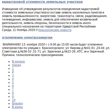
кадастровой стоимости земельных участков
Извещение об утверждении результатов определения кадастровой
стоимости земельных участков в составе земель населенных пунктов и
земель промышленности, энергетики, транспорта, связи, радиовещания,
телевидения, информатики, земель для обеспечения космической
деятельности, земель обороны, безопасности и земель иного
специального назначения на территории Удмуртской Республики
Среда, 11 Ноябрь 2020 //
Красногорские новости
отключение электроэнергии
ВНИМАНИЕ! 13. ноября 2020 г. с 9.00 до 15.00 часов будет отключено
электричество по улицам с. Красногорского: ул. Кирова д.№41-61 ,24-44 ,ул.
Советская д.№36-52 ,51-71 ,ул. Заречная д.№22-28 ,АТС, м-н Заречный.
Причина: технологическое присоединение.
В начало
Назад
1
2
3
4
5
6
7
8
9
10
Вперёд
В конец