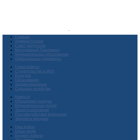
Главная
Администрация
Совет депутатов
Молодежный Парламент
Муниципальные образования
Официальные документы
Глава района
Строительство и ЖКХ
Культура
Образование
Здравоохранение
Сельское хозяйство
Новости
Обращения граждан
Муниципальные услуги
Защита населения
Противодействие коррупции
Закупки и продажи
Наш район
Наши люди
Бюджет района