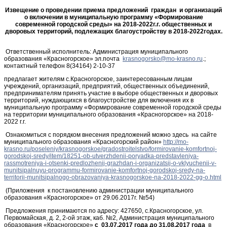
Извещение о проведении приема предложений граждан и организаций
о включении в муниципальную программу «Формирование
современной городской среды» на 2018-2022г.г. общественных и
дворовых территорий, подлежащих благоустройству в 2018-2022годах.
Ответственный исполнитель: Администрация муниципального
образования «Красногорское» эл.почта
.;
контактный телефон 8(34164) 2-10-37
предлагает жителям с.Красногорское, заинтересованным лицам
учреждений, организаций, предприятий, общественных объединений,
предпринимателям принять участие в выборе общественных и дворовых
территорий, нуждающихся в благоустройстве для включения их в
муниципальную программу «Формирование современной городской среды
на территории муниципального образования «Красногорское» на 2018-
2022 г.г.
Ознакомиться с порядком внесения предложений можно здесь на сайте
муниципального образования «Красногорский район»
http://mo-
krasno.ru/poseleniy/krasnogorskoe/gradostroitelstvo/formirovanie-komfortnoj-
gorodskoj-sredy/item/18251-ob-utverzhdenii-poryadka-predstavleniya-
rassmotreniya-i-otsenki-predlozhenij-grazhdan-i-organizatsij-o-vklyuchenii-v-
munitsipalnuyu-programmu-formirovanie-komfortnoj-gorodskoj-sredy-na-
territorii-munitsipalnogo-obrazovaniya-krasnogorskoe-na-2018-2022-gg-o.html
(Приложения к постановлению администрации муниципального
образования «Красногорское» от 29.06.2017г. №54)
Предложения принимаются по адресу: 427650, с.Красногорское, ул.
Первомайская, д. 2, 2-ой этаж, каб. №2, Администрация муниципального
образования «Красногорское»
с 03.07.2017 года до 31.08.2017 года
в