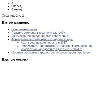
2
Вперёд
В конец
Страница 2 из 2
В этом разделе:
Генеральный план
Правила землепользования и застройки
Документация по планировке территории
Формирование комфортной городской среды
Архив реализация проекта в 2017 г.
Реализация приоритетного проекта "Формирование
комфортной городской среды" в 2018-2024 гг.
Местные нормативы градостроительного проектирования
Важные ссылки