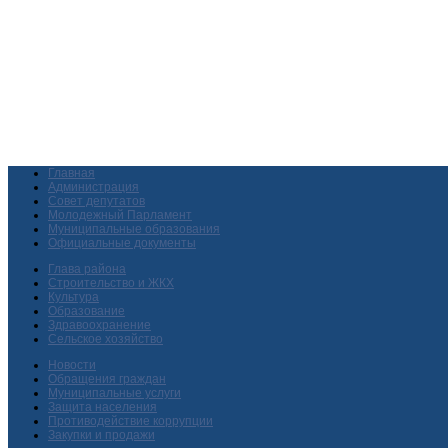
Главная
Администрация
Совет депутатов
Молодежный Парламент
Муниципальные образования
Официальные документы
Глава района
Строительство и ЖКХ
Культура
Образование
Здравоохранение
Сельское хозяйство
Новости
Обращения граждан
Муниципальные услуги
Защита населения
Противодействие коррупции
Закупки и продажи