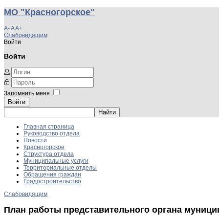
МО "Красногорское"
A-
A
A+
Слабовидящим
Войти
Войти
Запомнить меня
Войти
Главная страница
Руководство отдела
Новости
Красногорское
Структура отдела
Муниципальные услуги
Территориальные отделы
Обращения граждан
Градостроительство
Слабовидящим
План работы представительного органа муницип