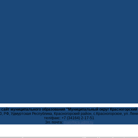
 сайт муниципального образования "Муниципальный округ Красногорский
, РФ, Удмуртская Республика, Красногорский район, с.Красногорское, ул. Лен
тел/факс: +7 (34164) 2-17-51
Эл. почта: