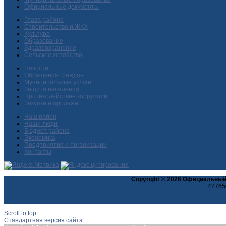
Официальные документы
Глава района
Строительство и ЖКХ
Культура
Образование
Здравоохранение
Сельское хозяйство
Новости
Обращения граждан
Муниципальные услуги
Защита населения
Противодействие коррупции
Закупки и продажи
Наш район
Наши люди
Бюджет района
Экономика
Предприятия и организации
Контакты
Copyright © 2026 Официальный
427650
Scroll to top
Стандартная версия сайта