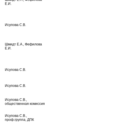
Е.И.
Исупова С.В.
Шмидт Е.А., Фефилова
Е.И.
Исупова С.В.
Исупова С.В.
Исупова С.В.,
общественная комиссия
Исупова С.В.,
проф.группа, ДПК