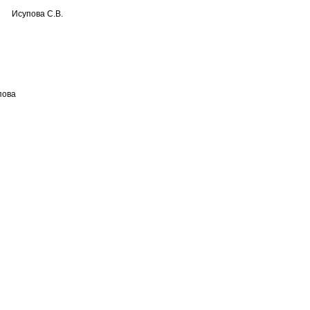
Исупова С.В.
ова