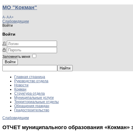
МО "Кокман"
A-
A
A+
Слабовидящим
Войти
Войти
Запомнить меня
Войти
Главная страница
Руководство отдела
Новости
Кокман
Структура отдела
Муниципальные услуги
Территориальные отделы
Обращения граждан
Градостроительство
Слабовидящим
ОТЧЕТ муниципального образования «Кокман» з