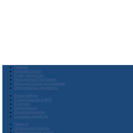
Главная
Администрация
Совет депутатов
Молодежный Парламент
Муниципальные образования
Официальные документы
Глава района
Строительство и ЖКХ
Культура
Образование
Здравоохранение
Сельское хозяйство
Новости
Обращения граждан
Муниципальные услуги