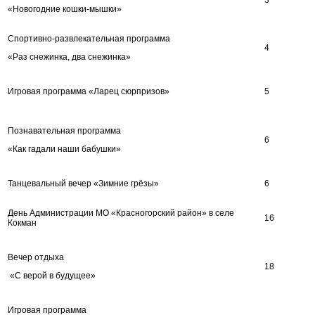
«Новогодние кошки-мышки»
Спортивно-развлекательная программа
4
«Раз снежинка, два снежинка»
Игровая программа «Ларец сюрпризов»
5
Познавательная программа
6
«Как гадали наши бабушки»
Танцевальный вечер «Зимние грёзы»
6
День Администрации МО «Красногорский район» в селе
16
Кокман
Вечер отдыха
18
«С верой в будущее»
Игровая программа