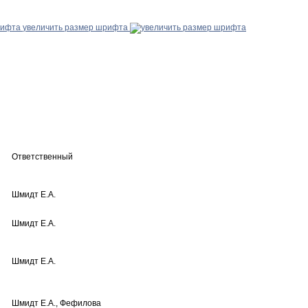
увеличить размер шрифта
Ответственный
Шмидт Е.А.
Шмидт Е.А.
Шмидт Е.А.
Шмидт Е.А., Фефилова