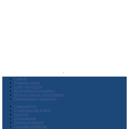
Главная
Администрация
Совет депутатов
Молодежный Парламент
Муниципальные образования
Официальные документы
Глава района
Строительство и ЖКХ
Культура
Образование
Здравоохранение
Сельское хозяйство