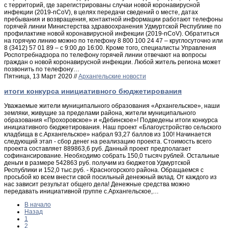
с территорий, где зарегистрированы случаи новой коронавирусной
инфекции (2019-nCoV), в целях передачи сведений о месте, датах
пребывания и возвращения, контактной информации работают телефоны
горячей линии Министерства здравоохранения Удмуртской Республике по
профилактике новой коронавирусной инфекции (2019-nCoV). Обратиться
на горячую линию можно по телефону 8 800 100 24 47 – круглосуточно или
8 (3412) 57 01 89 – с 9:00 до 16:00. Кроме того, специалисты Управления
Роспотребнадзора по телефону горячей линии отвечают на вопросы
граждан о новой коронавирусной инфекции. Любой житель региона может
позвонить по телефону…
Пятница, 13 Март 2020 //
Архангельские новости
итоги конкурса инициативного бюджетирования
Уважаемые жители муниципального образования «Архангельское», наши
земляки, живущие за пределами района, жители муниципального
образования «Прохоровское» и «Дебинское»! Подведены итоги конкурса
инициативного бюджетирования. Наш проект «Благоустройство сельского
кладбища в с.Архангельское» набрал 93,27 баллов из 100! Начинается
следующий этап - сбор денег на реализацию проекта. Стоимость всего
проекта составляет 889863,6 руб. Данный проект предполагает
софинансирование. Необходимо собрать 150,0 тысяч рублей. Остальные
деньги в размере 542863 руб. получим из бюджетов Удмуртской
Республики и 152,0 тыс.руб. - Красногорского района. Обращаемся с
просьбой ко всем внести свой посильный денежный вклад. От каждого из
нас зависит результат общего дела! Денежные средства можно
передавать инициативной группе с.Архангельское,…
В начало
Назад
1
2