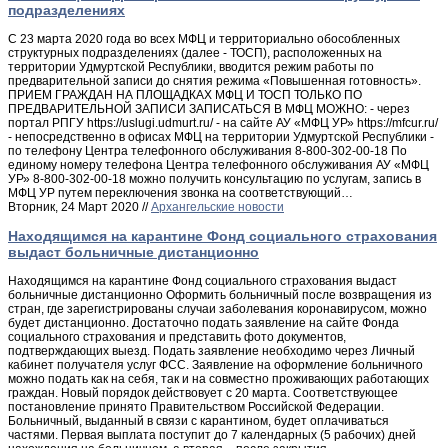
подразделениях
С 23 марта 2020 года во всех МФЦ и территориально обособленных
структурных подразделениях (далее - ТОСП), расположенных на
территории Удмуртской Республики, вводится режим работы по
предварительной записи до снятия режима «Повышенная готовность».
ПРИЕМ ГРАЖДАН НА ПЛОЩАДКАХ МФЦ И ТОСП ТОЛЬКО ПО
ПРЕДВАРИТЕЛЬНОЙ ЗАПИСИ ЗАПИСАТЬСЯ В МФЦ МОЖНО: - через
портал РПГУ https://uslugi.udmurt.ru/ - на сайте АУ «МФЦ УР» https://mfcur.ru/
- непосредственно в офисах МФЦ на территории Удмуртской Республики -
по телефону Центра телефонного обслуживания 8-800-302-00-18 По
единому номеру телефона Центра телефонного обслуживания АУ «МФЦ
УР» 8-800-302-00-18 можно получить консультацию по услугам, запись в
МФЦ УР путем переключения звонка на соответствующий…
Вторник, 24 Март 2020 //
Архангельские новости
Находящимся на карантине Фонд социального страхования
выдаст больничные дистанционно
Находящимся на карантине Фонд социального страхования выдаст
больничные дистанционно Оформить больничный после возвращения из
стран, где зарегистрированы случаи заболевания коронавирусом, можно
будет дистанционно. Достаточно подать заявление на сайте Фонда
социального страхования и представить фото документов,
подтверждающих выезд. Подать заявление необходимо через Личный
кабинет получателя услуг ФСС. Заявление на оформление больничного
можно подать как на себя, так и на совместно проживающих работающих
граждан. Новый порядок действовует с 20 марта. Соответствующее
постановление принято Правительством Российской Федерации.
Больничный, выданный в связи с карантином, будет оплачиваться
частями. Первая выплата поступит до 7 календарных (5 рабочих) дней