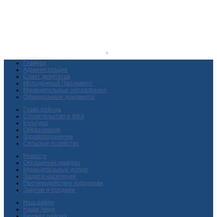
Главная
Администрация
Совет депутатов
Молодежный Парламент
Муниципальные образования
Официальные документы
Глава района
Строительство и ЖКХ
Культура
Образование
Здравоохранение
Сельское хозяйство
Новости
Обращения граждан
Муниципальные услуги
Защита населения
Противодействие коррупции
Закупки и продажи
Наш район
Наши люди
Бюджет района