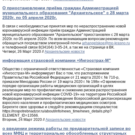
О приостановлении приёма граждан Администрацией
муниципального образования "Архангельское" с 28 марта
2020г. по 05 апреля 2020г.
В связи с необходимостью принятия мер по нераспространению новой
коронавирусной инфекции приём граждан Администрацией
муниципального образования "Архангельское" приостановлен с 28 марта
2020г. по 05 апреля 2020г. По всем возникающим вопросам рекомендуем
обращаться посредством электронной почты
и телефонной связи 8(34164) 3-05-24, а так же на странице в ВК.
Четверг, 26 Март 2020 //
Архангельские новости
информация страховой компании «Ингосстрах-М"
Общество с ограниченной ответственностью «Страховая компания
«Ингосстрах-М» информирует Вас о том, что распоряжением
Правительства Российской Федерации от 21 марта 2020 г. № 710-р,
приказом Минздрава России от 19 марта 2020 г. № 198н «О временном
порядке организации работы медицинских организаций в целях
реализации мер по профилактике и снижению рисков распространения
новой коронавирусной инфекции COVID-19» на территории Российской
Федерации приостановлено проведение Всероссийской диспансеризации
взрослого населения и профилактических медицинских осмотров.
Берегите свое здоровье и следуйте рекомендациям специалистов:
https://rospotrebnadzor.ru/about/info/news_time/news_details.php?
ELEMENT_ID=13566.
Вторник, 24 Март 2020 //
Архангельские новости
о введении режима работы по предварительной записи во
всех МФЦ и территориально обособленных структурных