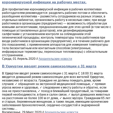
коронавирусной инфекции на рабочих местах.
Для профилактики коронавирусной инфекции в рабочих коллективах
работодателям рекомендуется: разделить рабочие потоки и обеспечить
разобщение коллектива – разместить сотрудников на разных этажах, в
отдельных кабинетах, организовать работу в несколько смен; при входе
работников в организацию (предприятие) — возможность обработки рук
кожными антисептиками, предназначенными для этих целей (в том числе с
помощью установленных дозаторов), или дезинфицирующими
салфетками с установлением контроля за соблюдением этой
гигиенической процедуры; контроль температуры тела работников при
входе работников в организацию (предприятие), и в течение рабочего дня
(по показаниям), с применением аппаратов для измерения температуры
тела бесконтактным или контактным способом (электронные,
инфракрасные термометры, переносные тепловизоры) с обязательным
отстранением…
Среда, 01 Апрель 2020 //
Архангельские новости
В Удмуртии вводят режим самоизоляции с 31 марта
В Удмуртии вводят режим самоизоляции с 31 марта С 18:00 31 марта
вводится домашний режим самоизоляции для всех жителей Удмуртии,
независимо от возраста. Граждане не должны покидать дома, кроме
случаев: ✓ обращения за экстренной медицинской помощью, ✓ прямая
угроза жизни и здоровью, ✓ следование к месту работы и обратно, если
она не приостановлена, ✓ поход в ближайший продуктовый, за товарами
первой необходимости, в банк и салон связи, ✓ выгул домашних животных
на расстоянии не более 100 м от дома, ✓ вынос мусора. Гражданам 65 лет
и старше, беременным женщинам, а также лицам, имеющим хронические
заболевания бронхолегочной, сердечно-сосудистой и эндокринной
системы…
Воскресенье, 29 Март 2020 //
Архангельские новости