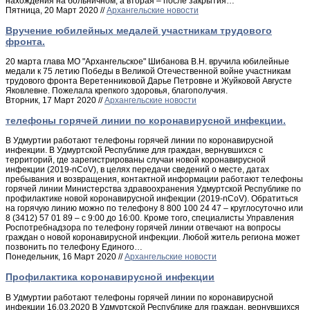
нахождения на больничном, а вторая – после закрытия…
Пятница, 20 Март 2020 //
Архангельские новости
Вручение юбилейных медалей участникам трудового
фронта.
20 марта глава МО "Архангельское" Шибанова В.Н. вручила юбилейные
медали к 75 летию Победы в Великой Отечественной войне участникам
трудового фронта Веретенниковой Дарье Петровне и Жуйковой Августе
Яковлевне. Пожелала крепкого здоровья, благополучия.
Вторник, 17 Март 2020 //
Архангельские новости
телефоны горячей линии по коронавирусной инфекции.
В Удмуртии работают телефоны горячей линии по коронавирусной
инфекции. В Удмуртской Республике для граждан, вернувшихся с
территорий, где зарегистрированы случаи новой коронавирусной
инфекции (2019-nCoV), в целях передачи сведений о месте, датах
пребывания и возвращения, контактной информации работают телефоны
горячей линии Министерства здравоохранения Удмуртской Республике по
профилактике новой коронавирусной инфекции (2019-nCoV). Обратиться
на горячую линию можно по телефону 8 800 100 24 47 – круглосуточно или
8 (3412) 57 01 89 – с 9:00 до 16:00. Кроме того, специалисты Управления
Роспотребнадзора по телефону горячей линии отвечают на вопросы
граждан о новой коронавирусной инфекции. Любой житель региона может
позвонить по телефону Единого…
Понедельник, 16 Март 2020 //
Архангельские новости
Профилактика коронавирусной инфекции
В Удмуртии работают телефоны горячей линии по коронавирусной
инфекции 16.03.2020 В Удмуртской Республике для граждан, вернувшихся