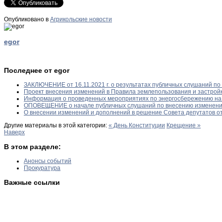
Опубликовано в
Агрикольские новости
egor
Последнее от egor
ЗАКЛЮЧЕНИЕ от 16.11.2021 г. о результатах публичных слушаний по
Проект внесения изменений в Правила землепользования и застройки
Информация о проведенных мероприятиях по энергосбережению на т
ОПОВЕЩЕНИЕ о начале публичных слушаний по внесению изменений
О внесении изменений и дополнений в решение Совета депутатов от
Другие материалы в этой категории:
« День Конституции
Крещение »
Наверх
В этом разделе:
Анонсы событий
Прокуратура
Важные ссылки