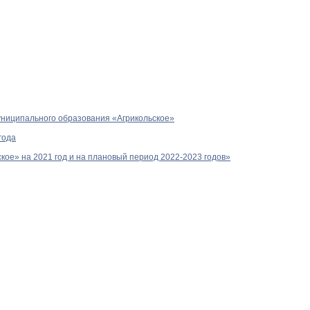
униципального образования «Агрикольское»
года
кое» на 2021 год и на плановый период 2022-2023 годов»