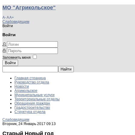
МО "Агрикольское"
A-
A
A+
Слабовидящим
Войти
Войти
Запомнить меня
Войти
Главная страница
Руководство отдела
Новости
Агрикольское
Муниципальные услуги
Территориальные отделы
Обращения граждан
Градостроительство
Структура отдела
Слабовидящим
Вторник, 24 Январь 2017 09:13
Старый Новый год