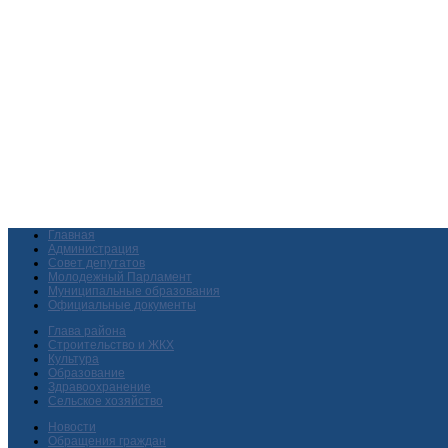
Главная
Администрация
Совет депутатов
Молодежный Парламент
Муниципальные образования
Официальные документы
Глава района
Строительство и ЖКХ
Культура
Образование
Здравоохранение
Сельское хозяйство
Новости
Обращения граждан