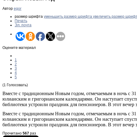
Автор
egor
размер шрифта
уменьшить размер шрифта
увеличить размер шриф
Печать
Эл. почта
Оцените материал
1
2
3
4
5
(1 Голосовать)
Вместе с традиционным Новым годом, отмечаемым в ночь с 31 
юлианским и григорианским календарями. Он наступает спустя 
библиотеки устроили праздник для пенсионеров. В этот вечер
Вместе с традиционным Новым годом, отмечаемым в ночь с 31 
юлианским и григорианским календарями. Он наступает спустя 
библиотеки устроили праздник для пенсионеров. В этот вечер
Прочитано
567
раз