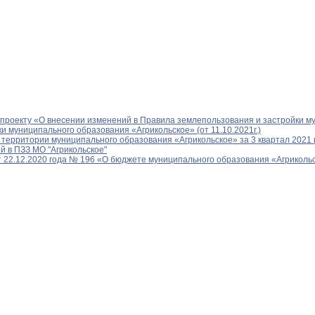
 проекту «О внесении изменений в Правила землепользования и застройки м
 муниципального образования «Агрикольское» (от 11.10.2021г.)
ерритории муниципального образования «Агрикольское» за 3 квартал 2021 
 в ПЗЗ МО "Агрикольское"
 22.12.2020 года № 196 «О бюджете муниципального образования «Агрикольс