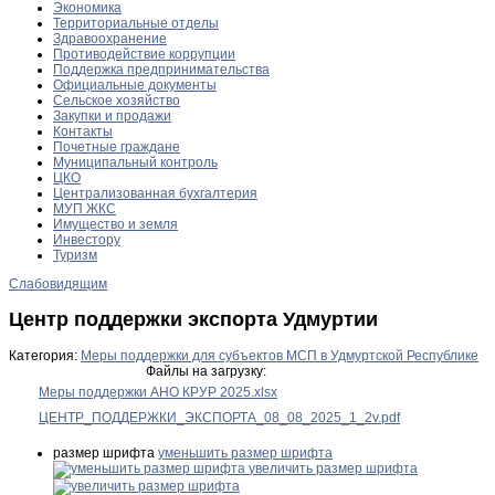
Экономика
Территориальные отделы
Здравоохранение
Противодействие коррупции
Поддержка предпринимательства
Официальные документы
Сельское хозяйство
Закупки и продажи
Контакты
Почетные граждане
Муниципальный контроль
ЦКО
Централизованная бухгалтерия
МУП ЖКС
Имущество и земля
Инвестору
Туризм
Слабовидящим
Центр поддержки экспорта Удмуртии
Категория:
Меры поддержки для субъектов МСП в Удмуртской Республике
Файлы на загрузку:
Меры поддержки АНО КРУР 2025.xlsx
ЦЕНТР_ПОДДЕРЖКИ_ЭКСПОРТА_08_08_2025_1_2v.pdf
размер шрифта
уменьшить размер шрифта
увеличить размер шрифта