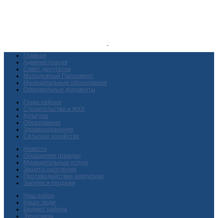
Главная
Администрация
Совет депутатов
Молодежный Парламент
Муниципальные образования
Официальные документы
Глава района
Строительство и ЖКХ
Культура
Образование
Здравоохранение
Сельское хозяйство
Новости
Обращения граждан
Муниципальные услуги
Защита населения
Противодействие коррупции
Закупки и продажи
Наш район
Наши люди
Бюджет района
Экономика