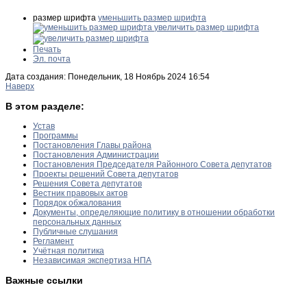
размер шрифта
уменьшить размер шрифта
увеличить размер шрифта
Печать
Эл. почта
Дата создания: Понедельник, 18 Ноябрь 2024 16:54
Наверх
В этом разделе:
Устав
Программы
Постановления Главы района
Постановления Администрации
Постановления Председателя Районного Совета депутатов
Проекты решений Совета депутатов
Решения Совета депутатов
Вестник правовых актов
Порядок обжалования
Документы, определяющие политику в отношении обработки
персональных данных
Публичные слушания
Регламент
Учётная политика
Независимая экспертиза НПА
Важные ссылки