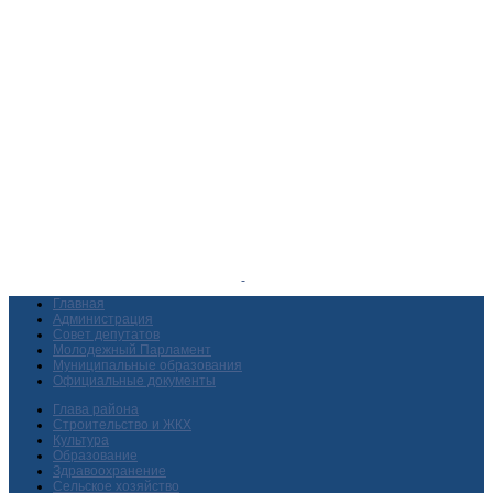
Главная
Администрация
Совет депутатов
Молодежный Парламент
Муниципальные образования
Официальные документы
Глава района
Строительство и ЖКХ
Культура
Образование
Здравоохранение
Сельское хозяйство