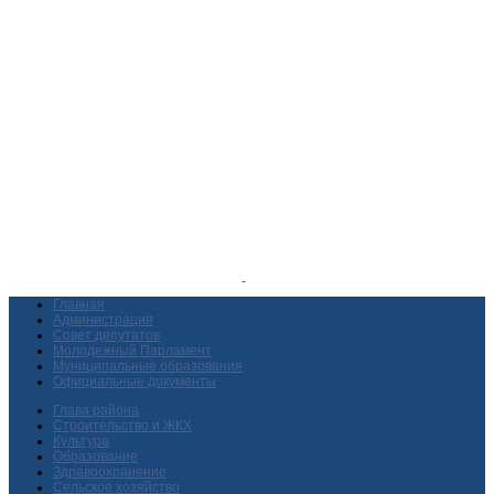
Главная
Администрация
Совет депутатов
Молодежный Парламент
Муниципальные образования
Официальные документы
Глава района
Строительство и ЖКХ
Культура
Образование
Здравоохранение
Сельское хозяйство