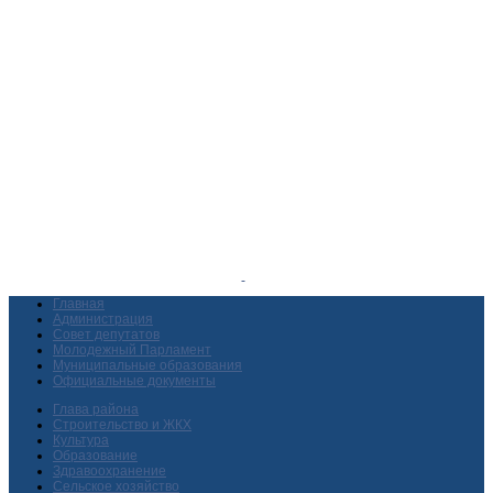
Главная
Администрация
Совет депутатов
Молодежный Парламент
Муниципальные образования
Официальные документы
Глава района
Строительство и ЖКХ
Культура
Образование
Здравоохранение
Сельское хозяйство