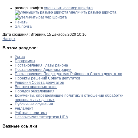
размер шрифта
уменьшить размер шрифта
увеличить размер шрифта
Печать
Эл. почта
Дата создания: Вторник, 15 Декабрь 2020 10:16
Наверх
В этом разделе:
Устав
Программы
Постановления Главы района
Постановления Администрации
Постановления Председателя Районного Совета депутатов
Проекты решений Совета депутатов
Решения Совета депутатов
Вестник правовых актов
Порядок обжалования
Документы, определяющие политику в отношении обработки
персональных данных
Публичные слушания
Регламент
Учётная политика
Независимая экспертиза НПА
Важные ссылки