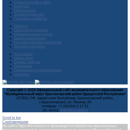
Строительство и ЖКХ
Культура
Образование
Здравоохранение
Сельское хозяйство
Новости
Обращения граждан
Муниципальные услуги
Защита населения
Противодействие коррупции
Закупки и продажи
Наш район
Наши люди
Бюджет района
Экономика
Предприятия и организации
Контакты
Copyright © 2026 Официальный сайт муниципального образования
"Муниципальный округ Красногорский район Удмуртской Республики"
427650, РФ, Удмуртская Республика, Красногорский район,
с.Красногорское, ул. Ленина, 64
тел/факс: +7 (34164) 2-17-51
Эл. почта:
Scroll to top
Слабовидящим
На сайте https://mo-krasno.ru производится обработка персональных
данных посетителей, посредством интернет-сервиса "Яндекс.Метрика",