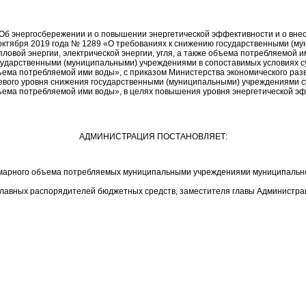
«Об энергосбережении и о повышении энергетической эффективности и о вне
октября 2019 года № 1289 «О требованиях к снижению государственными (м
епловой энергии, электрической энергии, угля, а также объема потребляемой
сударственными (муниципальными) учреждениями в сопоставимых условиях су
 объема потребляемой ими воды», с приказом Министерства экономического р
вого уровня снижения государственными (муниципальными) учреждениями су
е объема потребляемой ими воды», в целях повышения уровня энергетическо
АДМИНИСТРАЦИЯ ПОСТАНОВЛЯЕТ:
ммарного объема потребляемых муниципальными учреждениями муниципальног
главных распорядителей бюджетных средств, заместителя главы Администра