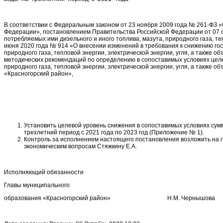
В соответствии с Федеральным законом от 23 ноября 2009 года № 261-ФЗ 
Федерации», постановлением Правительства Российской Федерации от 07 
потребляемых ими дизельного и иного топлива, мазута, природного газа, т
июня 2020 года № 914 «О внесении изменений в требования к снижению го
природного газа, тепловой энергии, электрической энергии, угля, а также
методических рекомендаций по определению в сопоставимых условиях целе
природного газа, тепловой энергии, электрической энергии, угля, а такж
«Красногорский район»,
Установить целевой уровень снижения в сопоставимых условиях су
трехлетний период с 2021 года по 2023 год (Приложение № 1).
Контроль за исполнением настоящего постановления возложить на 
экономическим вопросам Стяжкину Е.А.
Исполняющий обязанности
Главы муниципального
образования «Красногорский район» Н.М. Чернышова