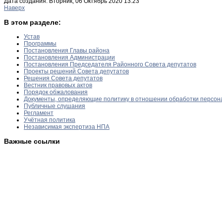
Дата создания: Вторник, 06 Октябрь 2020 13:23
Наверх
В этом разделе:
Устав
Программы
Постановления Главы района
Постановления Администрации
Постановления Председателя Районного Совета депутатов
Проекты решений Совета депутатов
Решения Совета депутатов
Вестник правовых актов
Порядок обжалования
Документы, определяющие политику в отношении обработки персон
Публичные слушания
Регламент
Учётная политика
Независимая экспертиза НПА
Важные ссылки