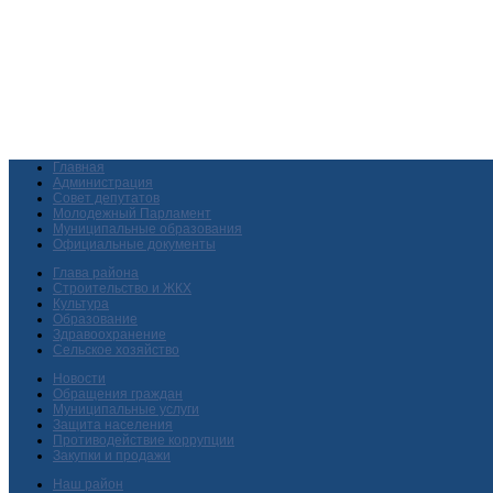
Главная
Администрация
Совет депутатов
Молодежный Парламент
Муниципальные образования
Официальные документы
Глава района
Строительство и ЖКХ
Культура
Образование
Здравоохранение
Сельское хозяйство
Новости
Обращения граждан
Муниципальные услуги
Защита населения
Противодействие коррупции
Закупки и продажи
Наш район