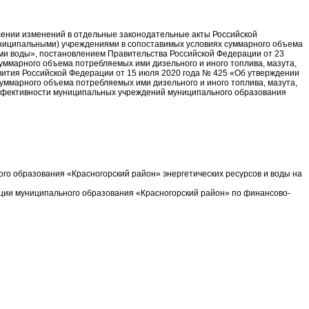
сении изменений в отдельные законодательные акты Российской
униципальными) учреждениями в сопоставимых условиях суммарного объема
 ими воды», постановлением Правительства Российской Федерации от 23
ммарного объема потребляемых ими дизельного и иного топлива, мазута,
азвития Российской Федерации от 15 июля 2020 года № 425 «Об утверждении
ммарного объема потребляемых ими дизельного и иного топлива, мазута,
й эффективности муниципальных учреждений муниципального образования
о образования «Красногорский район» энергетических ресурсов и воды на
ции муниципального образования «Красногорский район» по финансово-