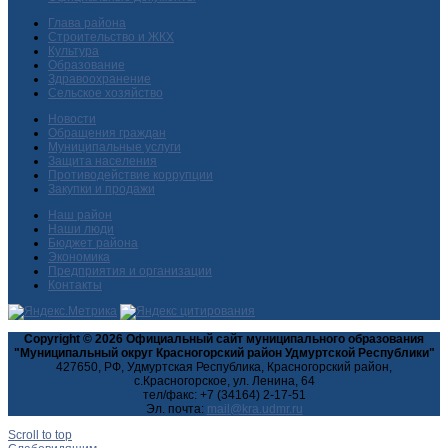
Глава района
Строительство и ЖКХ
Культура
Образование
Здравоохранение
Сельское хозяйство
Новости
Обращения граждан
Муниципальные услуги
Защита населения
Противодействие коррупции
Закупки и продажи
Наш район
Наши люди
Бюджет района
Экономика
Предприятия и организации
Контакты
Copyright © 2026 Официальный сайт муниципального образования
"Муниципальный округ Красногорский район Удмуртской Республики"
427650, РФ, Удмуртская Республика, Красногорский район,
с.Красногорское, ул. Ленина, 64
тел/факс: +7 (34164) 2-17-51
Эл. почта:
Scroll to top