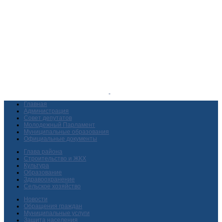
Главная
Администрация
Совет депутатов
Молодежный Парламент
Муниципальные образования
Официальные документы
Глава района
Строительство и ЖКХ
Культура
Образование
Здравоохранение
Сельское хозяйство
Новости
Обращения граждан
Муниципальные услуги
Защита населения