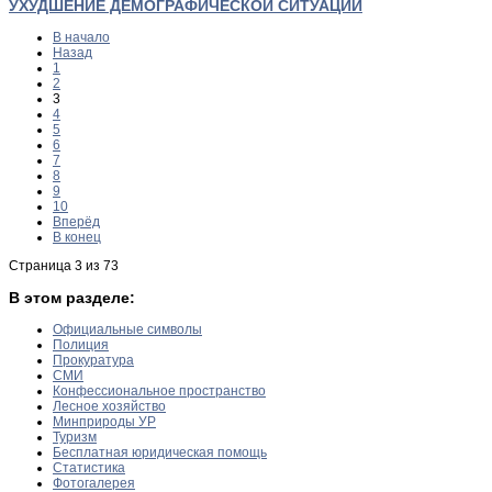
УХУДШЕНИЕ ДЕМОГРАФИЧЕСКОЙ СИТУАЦИИ
В начало
Назад
1
2
3
4
5
6
7
8
9
10
Вперёд
В конец
Страница 3 из 73
В этом разделе:
Официальные символы
Полиция
Прокуратура
СМИ
Конфессиональное пространство
Лесное хозяйство
Минприроды УР
Туризм
Бесплатная юридическая помощь
Статистика
Фотогалерея