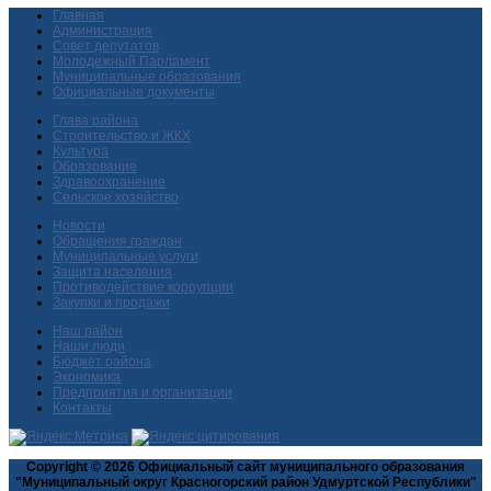
Главная
Администрация
Совет депутатов
Молодежный Парламент
Муниципальные образования
Официальные документы
Глава района
Строительство и ЖКХ
Культура
Образование
Здравоохранение
Сельское хозяйство
Новости
Обращения граждан
Муниципальные услуги
Защита населения
Противодействие коррупции
Закупки и продажи
Наш район
Наши люди
Бюджет района
Экономика
Предприятия и организации
Контакты
Copyright © 2026 Официальный сайт муниципального образования
"Муниципальный округ Красногорский район Удмуртской Республики"