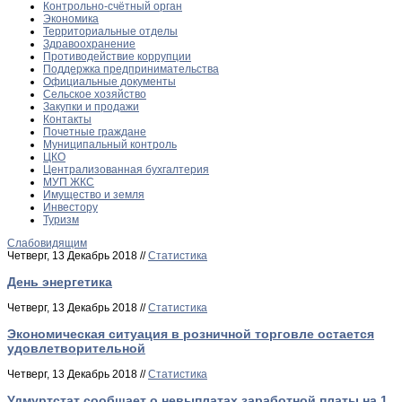
Контрольно-счётный орган
Экономика
Территориальные отделы
Здравоохранение
Противодействие коррупции
Поддержка предпринимательства
Официальные документы
Сельское хозяйство
Закупки и продажи
Контакты
Почетные граждане
Муниципальный контроль
ЦКО
Централизованная бухгалтерия
МУП ЖКС
Имущество и земля
Инвестору
Туризм
Слабовидящим
Четверг, 13 Декабрь 2018 //
Статистика
День энергетика
Четверг, 13 Декабрь 2018 //
Статистика
Экономическая ситуация в розничной торговле остается
удовлетворительной
Четверг, 13 Декабрь 2018 //
Статистика
Удмуртстат сообщает о невыплатах заработной платы на 1