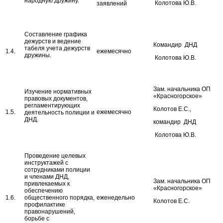
народную дружину.
Колотова Ю.В.
заявлений
Составление графика
дежурств и ведение
Командир ДНД
табеля учета дежурств
1.4.
ежемесячно
дружины.
Колотова Ю.В.
Зам. начальника ОП
Изучение нормативных
«Красногорское»
правовых документов,
регламентирующих
Колотов Е.С.,
1.5.
ежемесячно
деятельность полиции и
ДНД.
командир ДНД
Колотова Ю.В.
Проведение целевых
инструктажей с
сотрудниками полиции
и членами ДНД,
Зам. начальника ОП
привлекаемых к
«Красногорское»
обеспечению
1.6.
общественного порядка,
еженедельно
Колотов Е.С.
профилактике
правонарушений,
борьбе с