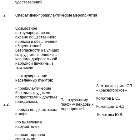
удостоверений.
2.
Оперативно-профилактические мероприятия
Совместное
патрулирование по
охране общественного
порядка и обеспечении
общественной
безопасности на улицах
сотрудников полиции с
членами добровольной
народной дружины, в
том числе:
- патрулирование
населенных пунктов;
Зам. начальника ОП
- профилактические
«Красногорское»
беседы с трудными
подростками и другими
Колотов Е.С.,
По отдельному
гражданами;
2.2.
графику рейдовых
Командир ДНД
мероприятий
- рейды по дискотекам
и кафе;
Колотова Ю.В.
-по выявлению
нарушителей
правил торговли
спиртными