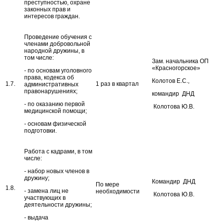
преступностью, охране
законных прав и
интересов граждан.
Проведение обучения с
членами добровольной
народной дружины, в
том числе:
Зам. начальника ОП
«Красногорское»
- по основам уголовного
права, кодекса об
Колотов Е.С.,
1.7.
1 раз в квартал
административных
правонарушениях;
командир ДНД
- по оказанию первой
Колотова Ю.В.
медицинской помощи;
- основам физической
подготовки.
Работа с кадрами, в том
числе:
- набор новых членов в
дружину;
Командир ДНД
По мере
1.8.
- замена лиц не
необходимости
Колотова Ю.В.
участвующих в
деятельности дружины;
- выдача