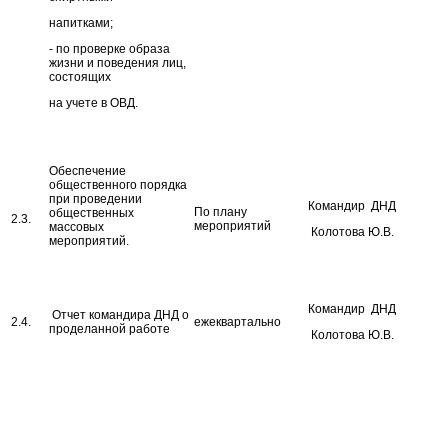
напитками;
- по проверке образа
жизни и поведения лиц,
состоящих
на учете в ОВД.
Обеспечение
общественного порядка
при проведении
Командир ДНД
По плану
общественных
2.3.
мероприятий
массовых
Колотова Ю.В.
мероприятий.
Командир ДНД
Отчет командира ДНД о
2.4.
ежеквартально
проделанной работе
Колотова Ю.В.