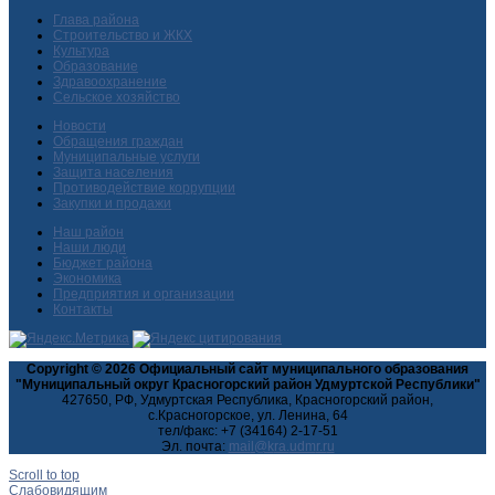
Глава района
Строительство и ЖКХ
Культура
Образование
Здравоохранение
Сельское хозяйство
Новости
Обращения граждан
Муниципальные услуги
Защита населения
Противодействие коррупции
Закупки и продажи
Наш район
Наши люди
Бюджет района
Экономика
Предприятия и организации
Контакты
Copyright © 2026 Официальный сайт муниципального образования
"Муниципальный округ Красногорский район Удмуртской Республики"
427650, РФ, Удмуртская Республика, Красногорский район,
с.Красногорское, ул. Ленина, 64
тел/факс: +7 (34164) 2-17-51
Эл. почта:
Scroll to top
Слабовидящим