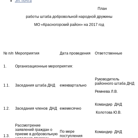
Эл. почта
План
работы штаба добровольной народной дружины
МО «Красногорский район» на 2017 год
№ п/п
Мероприятия
Дата проведения
Ответственные
1.
Организационные мероприятия:
Руководитель
районного штаба ДНД
1.1.
Заседания штаба ДНД
ежеквартально
Ремнева Л.В.
Командир ДНД
1.2.
Заседания членов ДНД
ежемесячно
Колотова Ю.В.
Рассмотрение
заявлений граждан о
По мере
Командир ДНД
приеме в добровольную
1.3.
поступления