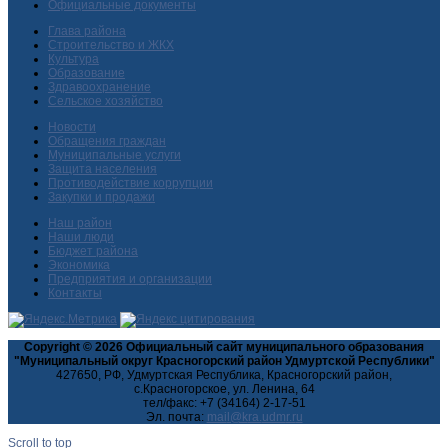
Официальные документы
Глава района
Строительство и ЖКХ
Культура
Образование
Здравоохранение
Сельское хозяйство
Новости
Обращения граждан
Муниципальные услуги
Защита населения
Противодействие коррупции
Закупки и продажи
Наш район
Наши люди
Бюджет района
Экономика
Предприятия и организации
Контакты
Copyright © 2026 Официальный сайт муниципального образования
"Муниципальный округ Красногорский район Удмуртской Республики"
427650, РФ, Удмуртская Республика, Красногорский район,
с.Красногорское, ул. Ленина, 64
тел/факс: +7 (34164) 2-17-51
Эл. почта:
Scroll to top