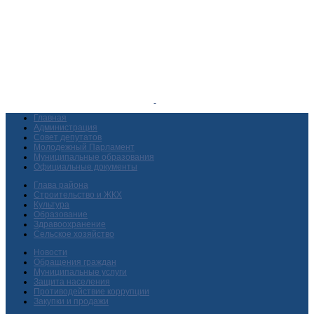
Главная
Администрация
Совет депутатов
Молодежный Парламент
Муниципальные образования
Официальные документы
Глава района
Строительство и ЖКХ
Культура
Образование
Здравоохранение
Сельское хозяйство
Новости
Обращения граждан
Муниципальные услуги
Защита населения
Противодействие коррупции
Закупки и продажи