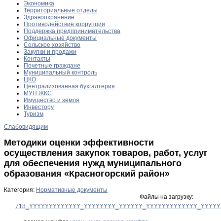
Экономика
Территориальные отделы
Здравоохранение
Противодействие коррупции
Поддержка предпринимательства
Официальные документы
Сельское хозяйство
Закупки и продажи
Контакты
Почетные граждане
Муниципальный контроль
ЦКО
Централизованная бухгалтерия
МУП ЖКС
Имущество и земля
Инвестору
Туризм
Слабовидящим
Методики оценки эффективности
осуществления закупок товаров, работ, услуг
для обеспечения нужд муниципального
образования «Красногорский район»
Категория:
Нормативные документы
Файлы на загрузку:
718_YYYYYYYYYYYYY_YYYYYYYY_YYYYYY_YYYYYYYYYYYYY_YYYYYY