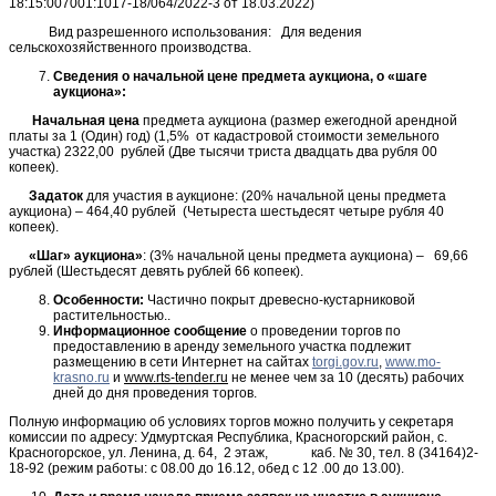
18:15:007001:1017-18/064/2022-3 от 18.03.2022)
Вид разрешенного использования: Для ведения
сельскохозяйственного производства.
Сведения о начальной цене предмета аукциона, о «шаге
аукциона»:
Начальная цена
предмета аукциона (размер ежегодной арендной
платы за 1 (Один) год) (1,5% от кадастровой стоимости земельного
участка) 2322,00 рублей (Две тысячи триста двадцать два рубля 00
копеек).
Задаток
для участия в аукционе: (20% начальной цены предмета
аукциона) – 464,40 рублей (Четыреста шестьдесят четыре рубля 40
копеек).
«Шаг» аукциона»
: (3% начальной цены предмета аукциона) – 69,66
рублей (Шестьдесят девять рублей 66 копеек).
Особенности:
Частично покрыт древесно-кустарниковой
растительностью..
Информационное сообщение
о проведении торгов по
предоставлению в аренду земельного участка подлежит
размещению в сети Интернет на сайтах
torgi.gov.ru
,
www.mo-
krasno.ru
и
www.rts-tender.ru
не менее чем за 10 (десять) рабочих
дней до дня проведения торгов.
Полную информацию об условиях торгов можно получить у секретаря
комиссии по адресу: Удмуртская Республика, Красногорский район, с.
Красногорское, ул. Ленина, д. 64, 2 этаж, каб. № 30, тел. 8 (34164)2-
18-92 (режим работы: с 08.00 до 16.12, обед с 12 .00 до 13.00).