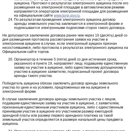
аукциона. Протокол о результатах электронного аукциона после его
размещения на электронной площадке в автоматическом режиме
направляется оператором электронной площадки для размещения
на официальном сайте
www.torgi.gov.ru
.
По результатам проведения электронного аукциона договор
аренды земельного участка заключается в электронной форме и
подписывается электронными подписями сторон такого договора.
Не допускается заключение договора ранее чем через 10 (десять) дней со
дня размещения протокола рассмотрения заявок на участие в
электронном аукционе в случае, если электронный аукцион признан
несостоявшимся, либо протокола о результатах электронного аукциона на
Официальном сайте торгов.
Организатор в течение 5 (пяти) дней со дня истечения срока,
указанного в пункте 19, направляет лицу, подавшему единственную
заявку на участие в аукционе, либо единственному допущенному к
участию в аукционе заявителю, подписанный проект договора
аренды такого участка.
Победитель аукциона обязан заключить договор аренды земельного
участка по цене и на условиях, предложенных им на аукционе в
электронной форме.
В случае заключения договора аренды земельного участка с лицом,
подавшим единственную заявку на участие в аукционе, с заявителем,
признанным единственным участником аукциона, либо с единственным
принявшим участие в аукционе его участником размер ежегодной
арендной платы или размер первого арендного платежа за такой
земельный участок определяется в размере начальной цены предмета
аукциона.