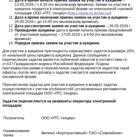
Дата и время начала приема заявок на участие в аукционе
–
13.05.2026 г. с 8:30 (по московскому времени). Заявки на участие в
аукционе подаются в электронной форме на электронной торговой
площадке ООО «РТС-тендер» (
https://www.rts-tender.ru/
).
Дата и время окончания приема заявок на участие в аукционе
–
26.05.2026 г. до 14:00 (по московскому времени).
Дата рассмотрения заявок на участие в аукционе
– 26.05.2026 г.
Проведение аукциона
(дата и время начала приема предложений
от участников аукциона) – 27.05.2026 г. в 9:00 (по московскому
времени).
Порядок приема заявок на участие в аукционе
:
Для участия в аукционе претенденты перечисляют задаток в размере 20%
от начальной цены предмета аукциона. Данное сообщение о
перечислении задатка является публичной офертой в соответствии со
ст.437 Гражданского кодекса Российской Федерации. Подача
претендентом заявки и перечисление задатка является акцептом такой
оферты, после чего договор о задатке считается заключенным в
письменной форме.
Перечисление задатка для участия в аукционе и возврат задатка
осуществляются с учетом особенностей, установленных регламентом
электронной площадки ООО «РТС-тендер».
Задаток перечисляется на реквизиты оператора электронной
площадки:
Получатель
ООО «РТС-тендер»
Наименование
Филиал «Корпоративный» ПАО «Совкомбанк»
банка