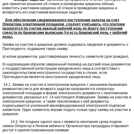
дня принятия решения об отказе в проведении аукциона обязан
известить участников аукциона об отказе в проведении аукциона и
возвратить его участникам внесенные задатки.
Для обеспечения своевременного поступления задатка на счет
Оператора электронной площадки следует учитывать, что платежи
разносятся по счетам каждый рабочий день по факту поступления
средств по банковским выпискам (то есть банковский день + рабочий
день).
Заявка на участие в аукционе должна содержать сведения и документы о
Претенденте, подавшем такую заявку:
а) копии документов, удостоверяющих личность заявителя (для граждан);
б) надлежащим образом заверенный перевод на русский язык документов
о государственной регистрации юридического лица в соответствии с
законодательством иностранного государства в случае, если
Претендентом является иностранное юридическое лицо.
14.1. Заявка на участие в электронном аукционе с указанием банковских
реквизитов счета для возврата задатка направляется оператору
электронной площадки в форме электронного документа с приложением
документов, указанных в п. 14 настоящего Извещения. Заявка на участие в
электронном аукционе, а также прилагаемые к ней документы
подписываются усиленной квалифицированной электронной подписью
заявителя. Один заявитель вправе подать только одну заявку на участие в
аукционе.
14.2. Не позднее одного часа с момента окончания срока подачи
заявок Оператор в Личном кабинете Организатора процедуры открывает
доступ к зарегистрированным заявкам.