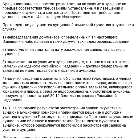
Аукционная комиссия рассматривает заявки на участие в аукционе на
предмет соответствия требованиям, установленным в Извещении о
проведении аукциона, и соответствия Претендентов требованиям,
установленным п. 14 настоящего Извещения.
Претендент не допускается аукционной комиссией к участию в аукционе в
случаях:
1) непредставления документов, определенных п.14 настоящего
Извещения, либо наличия в таких документах недостоверных сведений;
2) непоступления задатка на дату рассмотрения заявок на участие в
аукционе;
3) подачи заявки на участие в аукционе лицом, которое в соответствии с
Земельным кодексом Российской Федерации и другими федеральными
законами не имеет права быть участником аукциона;
4) наличия сведений о заявителе, об учредителях (участниках), о членах
коллегиальных исполнительных органов заявителя, лицах, исполняющих
функции единоличного исполнительного органа заявителя, являющегося
юридическим лицом, в реестре недобросовестных участников аукциона,
предусмотренном статьей 39.12 Земельного кодекса Российской
Федерации.
14.3. На основании результатов рассмотрения заявок на участие в
аукционе аукционной комиссией принимается решение о допуске к
участию в аукционе Претендента и о признании Претендента участником
аукциона или об отказе в допуске такого Претендента к участию в
аукционе, которое оформляется протоколом рассмотрения заявок на
участие в аукционе.
Протокол должен содержать сведения о заявителях, допущенных к