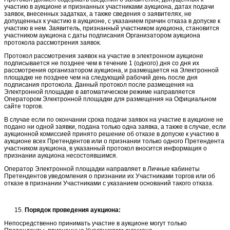
участию в аукционе и признанных участниками аукциона, датах подачи
заявок, внесенных задатках, а также сведения о заявителях, не
допущенных к участию в аукционе, с указанием причин отказа в допуске к
участию в нем. Заявитель, признанный участником аукциона, становится
участником аукциона с даты подписания Организатором аукциона
протокола рассмотрения заявок.
Протокол рассмотрения заявок на участие в электронном аукционе
подписывается не позднее чем в течение 1 (одного) дня со дня их
рассмотрения организатором аукциона, и размещается на Электронной
площадке не позднее чем на следующий рабочий день после дня
подписания протокола. Данный протокол после размещения на
Электронной площадке в автоматическом режиме направляется
Оператором Электронной площадки для размещения на Официальном
сайте торгов.
В случае если по окончании срока подачи заявок на участие в аукционе не
подано ни одной заявки, подана только одна заявка, а также в случае, если
аукционной комиссией принято решение об отказе в допуске к участию в
аукционе всех Претендентов или о признании только одного Претендента
участником аукциона, в указанный протокол вносится информация о
признании аукциона несостоявшимся.
Оператор Электронной площадки направляет в Личные кабинеты
Претендентов уведомления о признании их Участниками торгов или об
отказе в признании Участниками с указанием оснований такого отказа.
Порядок проведения аукциона:
Непосредственно принимать участие в аукционе могут только