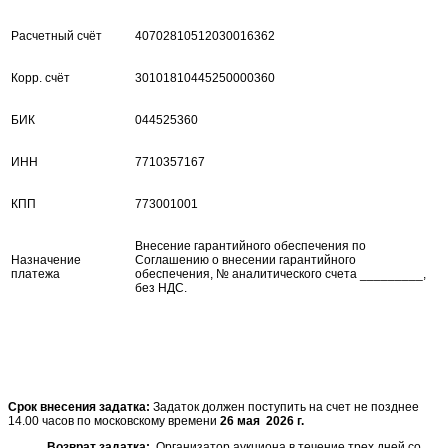
Расчетный счёт
40702810512030016362
Корр. счёт
30101810445250000360
БИК
044525360
ИНН
7710357167
КПП
773001001
Внесение гарантийного обеспечения по
Назначение
Соглашению о внесении гарантийного
платежа
обеспечения, № аналитического счета _________,
без НДС.
Срок внесения задатка:
Задаток должен поступить на счет не позднее
14.00 часов по московскому времени
26 мая 2026 г.
Возврат задатка:
Организатор аукциона в течение трех дней со