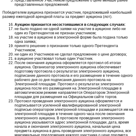
представленное Участником предложение о цене меньше ранее
представленных предложений.
Победителем аукциона признается участник, предложивший наибольший
размер ежегодной арендной платы за предмет аукциона (лот).
Аукцион признается несостоявшимся в следующих случаях
:
не было подано ни одной заявки на участие в аукционе либо ни
один из Претендентов не признан участником;
на участие в аукционе в электронной форме была подана только
одна заявка;
принято решение о признании только одного Претендента
Участником;
ни один из Участников не сделал предложение о цене договора;
в аукционе участвовал только один Участник.
После окончания аукциона оформляется протокол об итогах
аукциона. Организатор электронного аукциона обеспечивает
подготовку протокола о результатах электронного аукциона,
подписание данного протокола и его размещение в течение одного
рабочего дня со дня подписания данного протокола на
Электронной площадке. Протокол о результатах электронного
аукциона после его размещения на Электронной площадке в
автоматическом режиме направляется Оператором Электронной
площадки для размещения на Официальном сайте торгов.
Протокол проведения электронного аукциона оформляется и
подписывается усиленной квалифицированной электронной
подписью оператором электронной площадки и размещается им на
электронной площадке в течение одного часа после окончания
электронного аукциона. В протоколе проведения электронного
аукциона указываются адрес электронной площадки, дата, время
начала и окончания электронного аукциона, начальная цена
предмета аукциона в день проведения электронного аукциона, все
максимальные предложения каждого участника о цене предмета