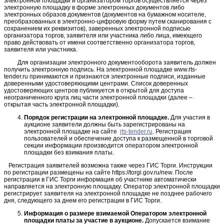
электронной площадки и организатором торгов осуществляется через
электронную площадку в форме электронных документов либо
электронных образов документов (документов на бумажном носителе,
преобразованных в электронно-цифровую форму путем сканирования с
сохранением их реквизитов), заверенных электронной подписью
организатора торгов, заявителя или участника либо лица, имеющего
право действовать от имени соответственно организатора торгов,
заявителя или участника.
Для организации электронного документооборота заявитель должен
получить электронную подпись. На электронной площадке www.rts-
tender.ru принимаются и признаются электронные подписи, изданные
доверенными удостоверяющими центрами. Список доверенных
удостоверяющих центров публикуется в открытой для доступа
неограниченного круга лиц части электронной площадки (далее –
открытая часть электронной площадки).
Порядок регистрации на электронной площадке.
Для участия в
аукционе заявители должны быть зарегистрированы на
электронной площадке на сайте
rts-tender.ru
. Регистрация
пользователей и обеспечение доступа к размещенной в торговой
секции информации производится оператором электронной
площадки без взимания платы.
Регистрация заявителей возможна также через ГИС Торги. Инструкции
по регистрации размещены на сайте https://torgi.gov.ru/new. После
регистрации в ГИС Торги информация об участнике автоматически
направляется на электронную площадку. Оператор электронной площадки
регистрирует заявителя на электронной площадке не позднее рабочего
дня, следующего за днем его регистрации в ГИС Торги.
Информация о размере взимаемой Оператором электронной
площадки платы за участие в аукционе.
Допускается взимание