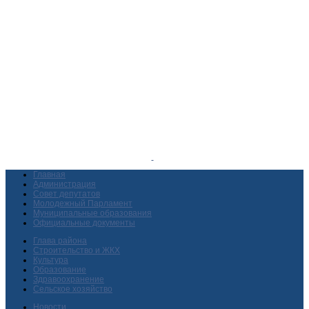
Главная
Администрация
Совет депутатов
Молодежный Парламент
Муниципальные образования
Официальные документы
Глава района
Строительство и ЖКХ
Культура
Образование
Здравоохранение
Сельское хозяйство
Новости