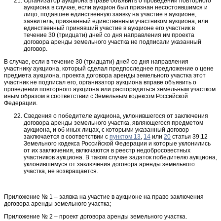
Организатор аукциона вправе объявить о проведении повторного
аукциона в случае, если аукцион был признан несостоявшимся и
лицо, подавшее единственную заявку на участие в аукционе,
заявитель, признанный единственным участником аукциона, или
единственный принявший участие в аукционе его участник в
течение 30 (тридцати) дней со дня направления им проекта
договора аренды земельного участка не подписали указанный
договор.
В случае, если в течение 30 (тридцати) дней со дня направления
участнику аукциона, который сделал предпоследнее предложение о цене
предмета аукциона, проекта договора аренды земельного участка этот
участник не подписал его, организатор аукциона вправе объявить о
проведении повторного аукциона или распорядиться земельным участком
иным образом в соответствии с Земельным кодексом Российской
Федерации.
Сведения о победителе аукциона, уклонившегося от заключения
договора аренды земельного участка, являющегося предметом
аукциона, и об иных лицах, с которыми указанный договор
заключается в соответствии с
пунктом 13
,
14
или
20
статьи 39.12
Земельного кодекса Российской Федерации и которые уклонились
от их заключения, включаются в реестр недобросовестных
участников аукциона. В таком случае задаток победителю аукциона,
уклонившемуся от заключения договора аренды земельного
участка, не возвращается.
Приложение № 1 – заявка на участие в аукционе на право заключения
договора аренды земельного участка;
Приложение № 2 – проект договора аренды земельного участка.