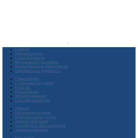
Главная
Администрация
Совет депутатов
Молодежный Парламент
Муниципальные образования
Официальные документы
Глава района
Строительство и ЖКХ
Культура
Образование
Здравоохранение
Сельское хозяйство
Новости
Обращения граждан
Муниципальные услуги
Защита населения
Противодействие коррупции
Закупки и продажи
Наш район