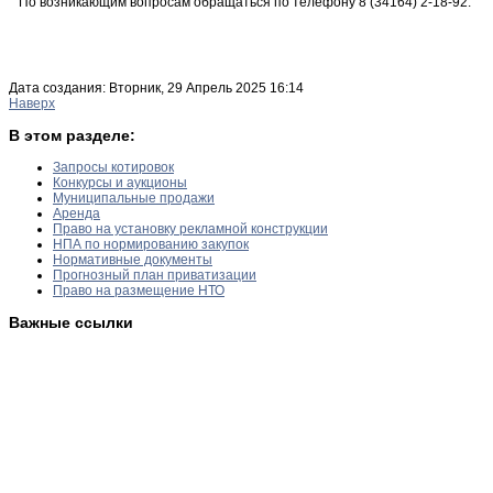
По возникающим вопросам обращаться по телефону 8 (34164) 2-18-92.
Дата создания: Вторник, 29 Апрель 2025 16:14
Наверх
В этом разделе:
Запросы котировок
Конкурсы и аукционы
Муниципальные продажи
Аренда
Право на установку рекламной конструкции
НПА по нормированию закупок
Нормативные документы
Прогнозный план приватизации
Право на размещение НТО
Важные ссылки