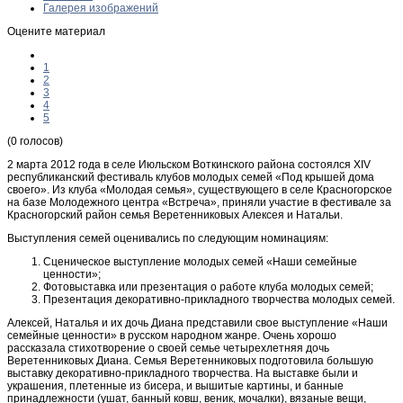
Галерея изображений
Оцените материал
1
2
3
4
5
(0 голосов)
2 марта 2012 года в селе Июльском Воткинского района состоялся XIV
республиканский фестиваль клубов молодых семей «Под крышей дома
своего». Из клуба «Молодая семья», существующего в селе Красногорское
на базе Молодежного центра «Встреча», приняли участие в фестивале за
Красногорский район семья Веретенниковых Алексея и Натальи.
Выступления семей оценивались по следующим номинациям:
Сценическое выступление молодых семей «Наши семейные
ценности»;
Фотовыставка или презентация о работе клуба молодых семей;
Презентация декоративно-прикладного творчества молодых семей.
Алексей, Наталья и их дочь Диана представили свое выступление «Наши
семейные ценности» в русском народном жанре. Очень хорошо
рассказала стихотворение о своей семье четырехлетняя дочь
Веретенниковых Диана. Семья Веретенниковых подготовила большую
выставку декоративно-прикладного творчества. На выставке были и
украшения, плетенные из бисера, и вышитые картины, и банные
принадлежности (ушат, банный ковш, веник, мочалки), вязаные вещи,