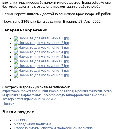
цветы из пластиковых бутылок и многое другое. Была оформлена
фотовыставка и подготовлена презентация о работе клуба.
Семья Веретенниковых достойно защитила Красногорский район.
Прочитано
2805
раз
Дата создания: Вторник, 13 Март 2012
Галерея изображений
Смотреть встроенную онлайн галерею в:
https://www.mo-krasno.ru/kultura/molodezhnaja-politika/item/2067-xiv-
respublikanskij-festival-klubov-molodyh-semej-pod-kryshej-doma-
svoego.html#sigProId6b59044704
Наверх
В этом разделе:
Новости
Молодежная политика
Отдел культуры, спорта и молодёжной политики