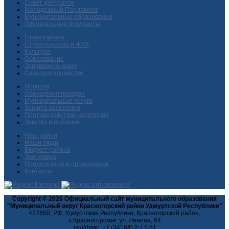
Совет депутатов
Молодежный Парламент
Муниципальные образования
Официальные документы
Глава района
Строительство и ЖКХ
Культура
Образование
Здравоохранение
Сельское хозяйство
Новости
Обращения граждан
Муниципальные услуги
Защита населения
Противодействие коррупции
Закупки и продажи
Наш район
Наши люди
Бюджет района
Экономика
Предприятия и организации
Контакты
Copyright © 2026 Официальный сайт муниципального образования
"Муниципальный округ Красногорский район Удмуртской Республики"
427650, РФ, Удмуртская Республика, Красногорский район,
с.Красногорское, ул. Ленина, 64
тел/факс: +7 (34164) 2-17-51