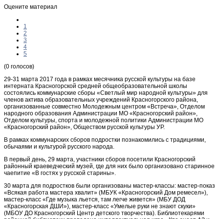
Оцените материал
1
2
3
4
5
(0 голосов)
29-31 марта 2017 года в рамках месячника русской культуры на базе
интерната Красногорской средней общеобразовательной школы
состоялись коммунарские сборы «Светлый мир народной культуры» для
членов актива образовательных учреждений Красногорского района,
организованные совместно Молодежным центром «Встреча», Отделом
народного образования Администрации МО «Красногорский район»,
Отделом культуры, спорта и молодежной политики Администрации МО
«Красногорский район», Обществом русской культуры УР.
В рамках коммунарских сборов подростки познакомились с традициями,
обычаями и культурой русского народа.
В первый день, 29 марта, участники сборов посетили Красногорский
районный краеведческий музей, где для них было организовано старинное
чаепитие «В гостях у русской старины».
30 марта для подростков были организованы мастер-классы: мастер-показ
«Всякая работа мастера хвалит» (МБУК «Красногорский Дом ремесел»),
мастер-класс «Где музыка льется, там легче живется» (МБУ ДОД
«Красногорская ДШИ»), мастер-класс «Умелые руки не знают скуки»
(МБОУ ДО Красногорский Центр детского творчества). Библиотекарями