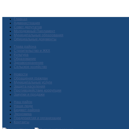
Главная
Администрация
Совет депутатов
Молодежный Парламент
Муниципальные образования
Официальные документы
Глава района
Строительство и ЖКХ
Культура
Образование
Здравоохранение
Сельское хозяйство
Новости
Обращения граждан
Муниципальные услуги
Защита населения
Противодействие коррупции
Закупки и продажи
Наш район
Наши люди
Бюджет района
Экономика
Предприятия и организации
Контакты