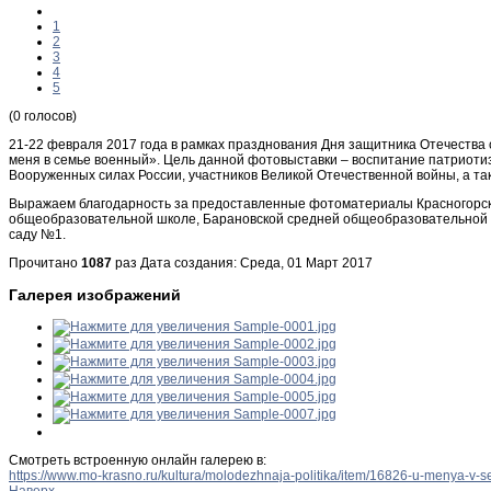
1
2
3
4
5
(0 голосов)
21-22 февраля 2017 года в рамках празднования Дня защитника Отечеств
меня в семье военный». Цель данной фотовыставки – воспитание патриотиз
Вооруженных силах России, участников Великой Отечественной войны, а т
Выражаем благодарность за предоставленные фотоматериалы Красногорско
общеобразовательной школе, Барановской средней общеобразовательной шк
саду №1.
Прочитано
1087
раз
Дата создания: Среда, 01 Март 2017
Галерея изображений
Смотреть встроенную онлайн галерею в:
https://www.mo-krasno.ru/kultura/molodezhnaja-politika/item/16826-u-menya-v
Наверх