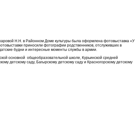
харовой Н.Н. в Районном Доме культуры была оформлена фотовыставка «У
 фотовыставки приносили фотографии родственников, отслуживших в
датские будни и интересные моменты службы в армии.
ской основной общеобразовательной школе, Курьинской средней
му детскому саду, Багырскому детскому саду и Красногорскому детскому