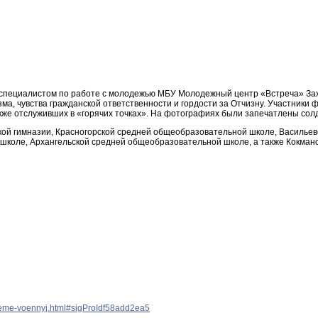
а специалистом по работе с молодежью МБУ Молодежный центр «Встреча» За
ма, чувства гражданской ответственности и гордости за Отчизну. Участники
акже отслуживших в «горячих точках». На фотографиях были запечатлены сол
й гимназии, Красногорской средней общеобразовательной школе, Васильев
оле, Архангельской средней общеобразовательной школе, а также Кокманско
-seme-voennyj.html#sigProIdf58add2ea5