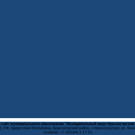
 сайт муниципального образования "Муниципальный округ Красногорский
, РФ, Удмуртская Республика, Красногорский район, с.Красногорское, ул. Лен
тел/факс: +7 (34164) 2-17-51