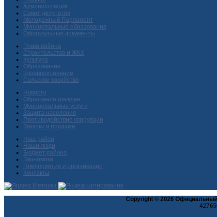
Администрация
Совет депутатов
Молодежный Парламент
Муниципальные образования
Официальные документы
Глава района
Строительство и ЖКХ
Культура
Образование
Здравоохранение
Сельское хозяйство
Новости
Обращения граждан
Муниципальные услуги
Защита населения
Противодействие коррупции
Закупки и продажи
Наш район
Наши люди
Бюджет района
Экономика
Предприятия и организации
Контакты
Copyright © 2026 Официальный
427650