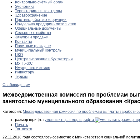
Контрольно-счётный орган
Экономика
Территориальные отделы
Здравоохранение
Противодействие коррупции
Поддержка предпринимательства
Официальные документы
Сельское хозяйство
Закупки и продажи
Контакты
Почетные граждане
Муниципальный контроль
ЦКО
Централизованная бухгалтерия
МУП ЖКС
Имущество и земля
Инвестору
Туризм
Слабовидящим
Межведомственная комиссия по проблемам вып
занятостью муниципального образования «Красн
Категория:
Межведомственная комиссия по проблемам выплаты заработно
размер шрифта
уменьшить размер шрифта
Печать
Эл. почта
22.11.2018 года состоялось совместно с Министерством социальной полит