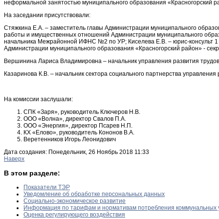
неформальной занятостью муниципального образования «Красногорский р
На заседании присутствовали:
Стяжкина Е.А. – заместитель главы Администрации муниципального образо
работы и имущественных отношений Администрации муниципального образов
начальника Межрайонной ИФНС №2 по УР; Киселева Е.В. – юрис-консульт 1 
Администрации муниципального образования «Красногорский район» - секр
Вершинина Лариса Владимировна – начальник управления развития трудовы
Казаринова К.В. – начальник сектора социального партнерства управления
На комиссии заслушали:
СПК «Заря», руководитель Ключеров Н.В.
ООО «Волна», директор Свалов П.А.
ООО «Энергия», директор Псарев Н.П.
КХ «Елово», руководитель Кононов В.А.
Веретенников Игорь Леонидович
Дата создания: Понедельник, 26 Ноябрь 2018 11:33
Наверх
В этом разделе:
Показатели ТЭР
Уведомление об обработке персональных данных
Социально-экономическое развитие
Информация по тарифам и нормативам потребления коммунальных 
Оценка регулирующего воздействия