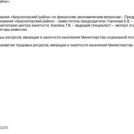
айон».
вания «Красногорский район» по финансово-экономическим вопросам – Предс
ания «Красногорский район» - заместитель председателя; Горохова Е.В. – 
категории центра занятости; Куклина Т.В. – ведущий специалист – эксперт
етарь комиссии.
х ресурсов, миграции и занятости населения Министерства социальной пол
 развития трудовых ресурсов, миграции и занятости населения Министерства
услуг