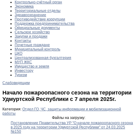
Контрольно-счётный орган
Экономика
Территориальные отделы
Здравоохранение
Противодействие коррупции
Поддержка предпринимательства
Официальные документы
Сельское хозяйство
Закупки и продажи
Контакты
Почетные граждане
Муниципальный контроль
ЦКО
Централизованная бухгалтерия
МУП ЖКС
Имущество и земля
Инвестору
Туризм
Слабовидящим
Начало пожароопасного сезона на территории
Удмуртской Республики с 7 апреля 2025г.
Категория:
Отдел ГО, ЧС, защиты информации и мобилизационной
работы
Файлы на загрузку:
Постановление Правительства УР "О начале пожароопасного сезона
в 2025 году на территории Удмуртской Республики" от 24.03.2025
№150