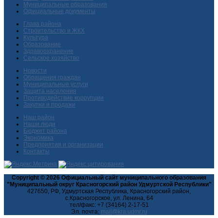
Муниципальные образования
Официальные документы
Глава района
Строительство и ЖКХ
Культура
Образование
Здравоохранение
Сельское хозяйство
Новости
Обращения граждан
Муниципальные услуги
Защита населения
Противодействие коррупции
Закупки и продажи
Наш район
Наши люди
Бюджет района
Экономика
Предприятия и организации
Контакты
Copyright © 2026 Официальный сайт муниципального образования
"Муниципальный округ Красногорский район Удмуртской Республики"
427650, РФ, Удмуртская Республика, Красногорский район,
с.Красногорское, ул. Ленина, 64
тел/факс: +7 (34164) 2-17-51
Эл. почта: