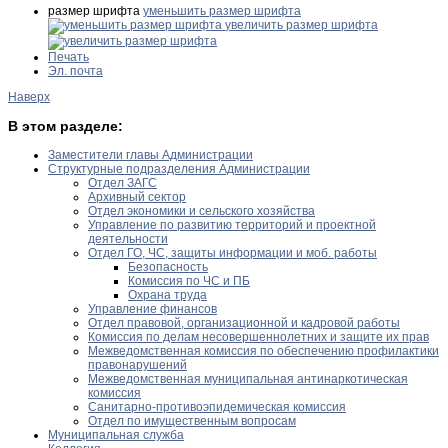
размер шрифта
уменьшить размер шрифта
увеличить размер шрифта
Печать
Эл. почта
Наверх
В этом разделе:
Заместители главы Администрации
Структурные подразделения Администрации
Отдел ЗАГС
Архивный сектор
Отдел экономики и сельского хозяйства
Управление по развитию территорий и проектной
деятельности
Отдел ГО, ЧС, защиты информации и моб. работы
Безопасность
Комиссия по ЧС и ПБ
Охрана труда
Управление финансов
Отдел правовой, организационной и кадровой работы
Комиссия по делам несовершеннолетних и защите их прав
Межведомственная комиссия по обеспечению профилактики
правонарушений
Межведомственная муниципальная антинаркотическая
комиссия
Санитарно-противоэпидемическая комиссия
Отдел по имущественным вопросам
Муниципальная служба